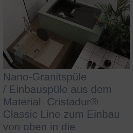
Nano-Granitspüle
/
.
Einbauspüle aus dem
Material
.
Cristadur®
Classic Line zum Einbau
von oben in die