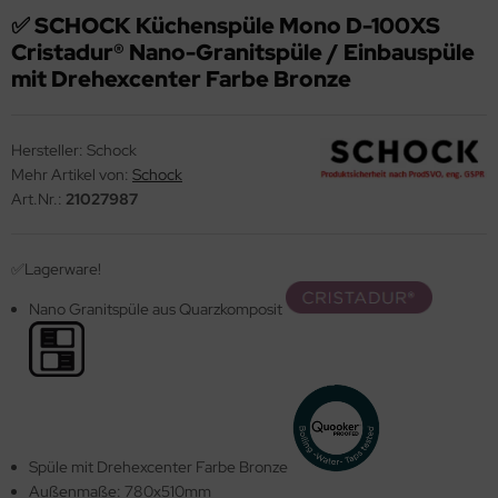
✅ SCHOCK Küchenspüle Mono D-100XS
ndbecken
stalgie Armaturen
Cristadur® Nano-Granitspüle / Einbauspüle
nschweißbecken
mit Drehexcenter Farbe Bronze
assenzimmerbecken
Hersteller:
Schock
hrzweckbecken
Mehr Artikel von:
Schock
ndfangbehälter
Art.Nr.:
21027987
kalienausguss
✅Lagerware!
hlammfangbecken
Nano Granitspüle aus Quarzkomposit
iversalwaschtröge
ßwannen
by-Wickeltisch
ndausgussbecken
Spüle mit Drehexcenter Farbe Bronze
huh-u. Stiefelreinigungsanlage
Außenmaße: 780x510mm