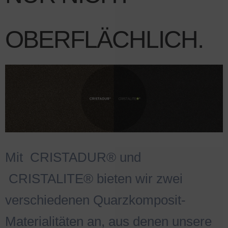
OBERFLÄCHLICH.
Mit
.
CRISTADUR® und
.
CRISTALITE® bieten wir zwei
verschiedenen Quarzkomposit-
Materialitäten an, aus denen unsere