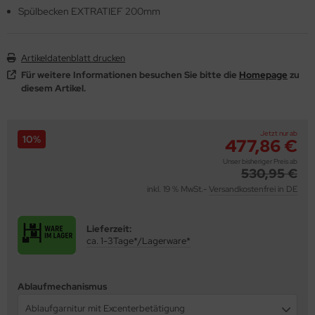
Spülbecken EXTRATIEF 200mm
behör
Artikeldatenblatt drucken
Für weitere Informationen besuchen Sie bitte die
Homepage
zu
diesem Artikel.
Jetzt nur ab
10%
477,86 €
Unser bisheriger Preis ab
530,95 €
inkl. 19 % MwSt.-
Versandkostenfrei in DE
Lieferzeit:
ca. 1-3Tage*/Lagerware*
Ablaufmechanismus
Ablaufgarnitur mit Excenterbetätigung