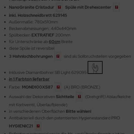
NanoGranite
Cristadur
Spüle mit
Drehexcenter
inkl. Holzschneidbrett 629145
Außenmaße: 780x510mm
Beckenabmessungen: 440x440mm
Spülbecken
EXTRATIEF
200mm
für Unterschränke ab
6
0cm
Breite
diese Spüle ist reversibel
3
Hahnlochbohrungen
sind als Sollbruchstellen vorgegeben
Inklusive Diamantbohrer SB Light 629095
in 1 Farbton lieferbar
Farbe:
MOND100XS87
(A) BRO (BRONZE
)
Auswahl der Dekorativen
Sichtteile
(Drehgriff,1 Ablaufkelche
mit Korbventil, Überlaufblende)
in verschiedenen Oberflächen
Bitte wählen!
Antibakteriell durch den patentierten Hygienestandard PRO
HYGIENIC21