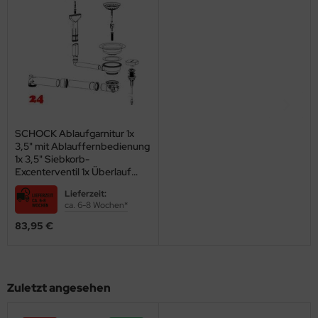
SCHOCK Ablaufgarnitur 1x
3,5" mit Ablauffernbedienung
1x 3,5" Siebkorb-
Excenterventil 1x Überlauf
rechteckig mit Blende
Lieferzeit:
Ablaufgarnitur Komplett
ca. 6-8 Wochen*
(411069CHR)
83,95 €
Zuletzt angesehen