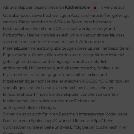
Als Granitspülen bezeichnet man
Küchenspüle
n welche aus
Quarzkomposit sowie hochwertigem Acryl und Farbstoffen gefertigt
werden. Diese bestehen zu 80% aus Quarz, dem härtesten
Bestandteil von Granit und 20% aus hochwertigem Acryl und
Farbstoffen. Hierbei handelt es sich um ein Verbundmaterial, dass
sich durch besondere Härte auszeichnet. Aufgrund der
Materialzusammensetzung überzeugen diese Spülen mit besonderen
Eigenschaften. Granitspülen werden aus durchgefärbten Material
gefertigt, sind robust und reinigungsfreundlich, natürlich
antibakteriell, UV-beständig und lebensmittelecht, Schlag- und
Kratzresistent, resistent gegen Lebensmittelflecken und
hitzebeständig je nach Hersteller zwischen 180-220 °C. Granitspülen
sind pflegeleicht und lassen sich einfach und schnell reinigen.
Im Spülenshop24 finden Sie Granitspülen von allen bekannten
Markenherstellern in vielen modernen Farben und
außergewöhnlichen Designs.
Sicherlich ist da auch für Ihren Bedarf ein interessantes Modell dabei.
Das Team vom Spülenshop24 wünscht Ihnen viel Spaß beim
durchstöbern unserer Seite und viel Erfolg bei der Suche nach Ihrer
Granitspüle