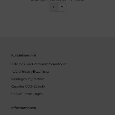
kochen, Tomaten häuten, Wärm­flaschen befüllen und vieles mehr!
Wenn Sie sich zusätz­lich für den CUBE ent­scheiden, machen Sie den
1
Kochend­wasser­hahn zum Wasser­hahn, der alles kann. Nun strömt
gekühltes sprudelndes und stilles Wasser zusätz­lich aus Ihrem Hahn.
Erfrischend wirkt das kühle Nass und kann nach persön­lichem
Geschmack zu leckerer Limonade oder köstlichen Schorlen und
Cocktails ver­fei­nert werden. Dabei ist das System auch noch umwelt­
schonend, denn der Plastik­müll wird reduziert.
Wir sind Ihr Quooker-Spezialist vor Ort. Sie planen eine neue Küche
mit Armaturen von Quooker? Oder Sie wollen Ihre Küche
Kundenservice
modernisieren? Sprechen Sie uns an!
Zahlungs- und Versandinformationen
*Lieferfristen/Bezahlung
Montagehilfe/Partner
Quooker CO2-Zylinder
Cookie Einstellungen
Informationen