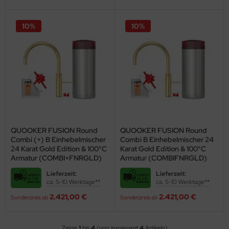
behör
10%
10%
QUOOKER FUSION Round
QUOOKER FUSION Round
Combi (+) B Einhebelmischer
Combi B Einhebelmischer 24
24 Karat Gold Edition & 100°C
Karat Gold Edition & 100°C
Jeder nutzt kochen­des Wasser in der Küche, aber mit einem Quooker
Armatur (COMBI+FNRGLD)
Armatur (COMBIFNRGLD)
geht mehr:
Lieferzeit:
Lieferzeit:
Ob Sie Kartof­feln oder Reis kochen, Spargel garen, Gemüse blan­
ca. 5-10 Werktage**
ca. 5-10 Werktage**
chieren oder Couscous zu­bereiten möchten, der Quooker ist ein
2.421,00 €
2.421,00 €
dank­barer Helfer! Natürlich können Sie mit ihm auch Tee auf­gießen,
Sonderpreis ab
Sonderpreis ab
Schnuller steri­lisie­ren, Baby­nahrung zu­berei­ten, Kerzen­wachs ent­
fernen, Pfannen und Töpfe reinigen, Instant­suppen zubereiten, Eier
Zeige
1
bis
4
(von insgesamt
4
Artikeln)