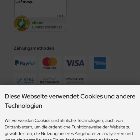
Zahlungsmethoden
Diese Webseite verwendet Cookies und andere
Wir versenden mit
Technologien
Der Quooker Fusion ist ein optisches High­light. Er ver­bin­det ein
Wir verwenden Cookies und ähnliche Technologien, auch von
äußerst schlan­kes Design mit der Funktion alle Wasser­sorten aus
Drittanbietern, um die ordentliche Funktionsweise der Website zu
einer Armatur zu er­halten.
gewährleisten, die Nutzung unseres Angebotes zu analysieren und
Social Media