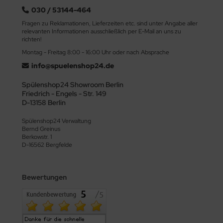
Der Quooker Flex ist ein All­rounder. In seiner run­den Optik be­sticht
030 / 53144-464
er mit maxi­maler Funktion. Sie er­halten aus ihm alle Wasser­sorten
Fragen zu Reklamationen, Lieferzeiten etc. sind unter Angabe aller
und zu­sätz­lich ist er mit einer prak­tischen Schlauch­brause aus­
relevanten Informationen ausschließlich per E-Mail an uns zu
richten!
gestattet.
Montag - Freitag 8:00 - 16:00 Uhr oder nach Absprache
info@spuelenshop24.de
Spülenshop24 Showroom Berlin
Friedrich - Engels - Str. 149
D-13158 Berlin
Spülenshop24 Verwaltung
Bernd Greinus
Berkowstr. 1
D-16562 Bergfelde
Bewertungen