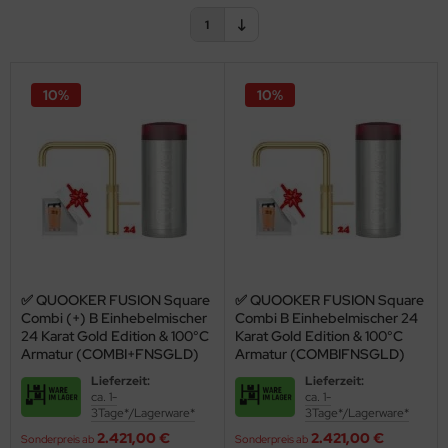
ndbecken
stalgie Armaturen
1
nschweißbecken
10%
10%
assenzimmerbecken
hrzweckbecken
ndfangbehälter
kalienausguss
hlammfangbecken
iversalwaschtröge
Mit einem Quooker haben Sie ein wirk­liches Multitalent als Küchen­
✅ QUOOKER FUSION Square
✅ QUOOKER FUSION Square
gerät: warmes, kaltes, 100°C kochen­des sowie gekühl­tes sprudeln­des
Combi (+) B Einhebelmischer
Combi B Einhebelmischer 24
ßwannen
und stilles Wasser!
Im Hand­um­drehen haben Sie alle Wasser­sorten
24 Karat Gold Edition & 100°C
Karat Gold Edition & 100°C
Armatur (COMBI+FNSGLD)
Armatur (COMBIFNSGLD)
verfüg­bar.
by-Wickeltisch
Lieferzeit:
Lieferzeit:
ca. 1-
ca. 1-
ndausgussbecken
3Tage*/Lagerware*
3Tage*/Lagerware*
Einfach praktisch!
2.421,00 €
2.421,00 €
Sonderpreis ab
Sonderpreis ab
huh-u. Stiefelreinigungsanlage