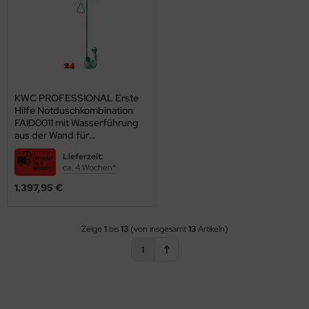
KWC PROFESSIONAL Erste
Hilfe Notduschkombination
FAID0011 mit Wasserführung
aus der Wand für
Aufputzmontage
Lieferzeit:
(2030019221)
ca. 4 Wochen*
1.397,95 €
Zeige
1
bis
13
(von insgesamt
13
Artikeln)
1