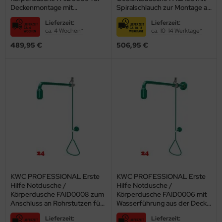
Deckenmontage mit
Spiralschlauch zur Montage an
behör
Wasserführung aus der Decke
Wänden oder Labormöbeln
Lieferzeit:
Lieferzeit:
(2030019182)
(2000101102)
ca. 4 Wochen*
ca. 10-14 Werktage*
489,95 €
506,95 €
KWC PROFESSIONAL Erste
KWC PROFESSIONAL Erste
Hilfe Notdusche /
Hilfe Notdusche /
Körperdusche FAID0008 zum
Körperdusche FAID0006 mit
Anschluss an Rohrstutzen für
Wasserführung aus der Decke
Aufputzmontage
oder von Rechts
Lieferzeit:
Lieferzeit:
(2030019175)
(2030019084)