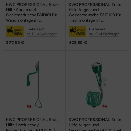
KWC PROFESSIONAL Erste
KWC PROFESSIONAL Erste
ndbecken
Hilfe Augen und
Hilfe Augen und
Gesichtsdusche FAID101 für
Gesichtsdusche FAID100 für
nschweißbecken
Wandmontage mit
Tischmontage mit
Handdusche und
Handdusche und
assenzimmerbecken
Lieferzeit:
Lieferzeit:
Wandhalterung (2000101101)
Tischhalterung (2000101100)
ca. 10-14 Werktage*
ca. 10-14 Werktage*
hrzweckbecken
377,95 €
422,95 €
ndfangbehälter
kalienausguss
hlammfangbecken
iversalwaschtröge
ßwannen
by-Wickeltisch
ndausgussbecken
KWC PROFESSIONAL Erste
KWC PROFESSIONAL Erste
Hilfe Notdusche /
Hilfe Augen und
huh-u. Stiefelreinigungsanlage
Körperdusche FAID0009 für
Gesichtsdusche FAID103 mit