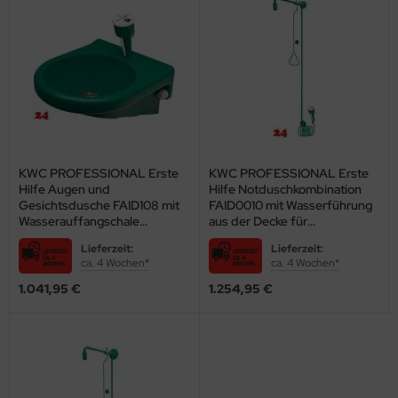
KWC PROFESSIONAL Erste
KWC PROFESSIONAL Erste
Hilfe Augen und
Hilfe Notduschkombination
Gesichtsdusche FAID108 mit
FAID0010 mit Wasserführung
Wasserauffangschale
aus der Decke für
Kunststoff grün zur
Aufputzmontage
Lieferzeit:
Lieferzeit:
Wandmontage (2000101103)
(2030019212)
ca. 4 Wochen*
ca. 4 Wochen*
1.041,95 €
1.254,95 €