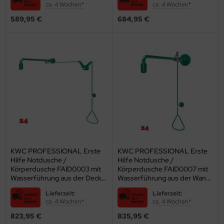
ca. 4 Wochen*
ca. 4 Wochen*
589,95 €
684,95 €
KWC PROFESSIONAL Erste
KWC PROFESSIONAL Erste
Hilfe Notdusche /
Hilfe Notdusche /
Körperdusche FAID0003 mit
Körperdusche FAID0007 mit
Wasserführung aus der Decke
Wasserführung aus der Wand
oder Seitlich (2030019025)
für Aufputzmontage
Lieferzeit:
Lieferzeit:
(2030019170)
ca. 4 Wochen*
ca. 4 Wochen*
823,95 €
835,95 €