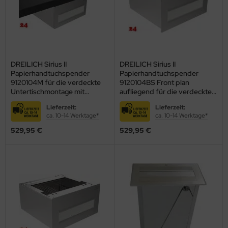
DREILICH Sirius II
DREILICH Sirius II
Papierhandtuchspender
Papierhandtuchspender
9120104M für die verdeckte
9120104BS Front plan
Untertischmontage mit
aufliegend für die verdeckte
verdecktem Magnetschloss
Untertischmontage mit
Lieferzeit:
Lieferzeit:
(2002040007)
Zylinderschloss
ca. 10-14 Werktage*
ca. 10-14 Werktage*
(2002040053)
529,95 €
529,95 €