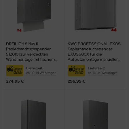
DREILICH Sirius II
KWC PROFESSIONAL EXOS
Papierhandtuchspender
Papierhandtuchspender
9120101 zur verdeckten
EXOS600X für die
Wandmontage mit flachem
Aufputzmontage manueller
Zylinderschloss
Betrieb (3600008766)
Lieferzeit:
Lieferzeit:
(2002040001)
ca. 10-14 Werktage*
ca. 10-14 Werktage*
274,95 €
296,95 €