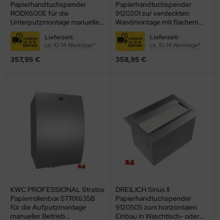
Papierhandtuchspender
Papierhandtuchspender
RODX600E für die
9120201 zur verdeckten
Unterputzmontage manueller
Wandmontage mit flachem
Betrieb (2000090057)
Zylinderschloss
Lieferzeit:
Lieferzeit:
(2002040010)
ca. 10-14 Werktage*
ca. 10-14 Werktage*
357,95 €
358,95 €
KWC PROFESSIONAL Stratos
DREILICH Sirius II
Papierrollenbox STRX635B
Papierhandtuchspender
für die Aufputzmontage
9120505 zum horizontalen
manueller Betrieb
Einbau in Waschtisch- oder