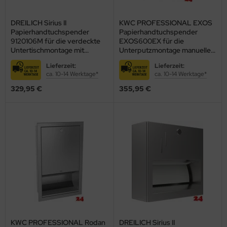
DREILICH Sirius II
KWC PROFESSIONAL EXOS
Papierhandtuchspender
Papierhandtuchspender
9120106M für die verdeckte
EXOS600EX für die
Untertischmontage mit
Unterputzmontage manueller
Magnetschloss
Betrieb (3600008902)
Lieferzeit:
Lieferzeit:
(2002040018)
ca. 10-14 Werktage*
ca. 10-14 Werktage*
329,95 €
355,95 €
KWC PROFESSIONAL Rodan
DREILICH Sirius II