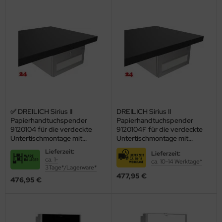
✅ DREILICH Sirius II
DREILICH Sirius II
Papierhandtuchspender
Papierhandtuchspender
9120104 für die verdeckte
9120104F für die verdeckte
Untertischmontage mit
Untertischmontage mit
Zylinderschloss
Federschnäpper
Lieferzeit:
Lieferzeit:
(2002040013)
(2002040076)
ca. 1-
ca. 10-14 Werktage*
3Tage*/Lagerware*
477,95 €
476,95 €