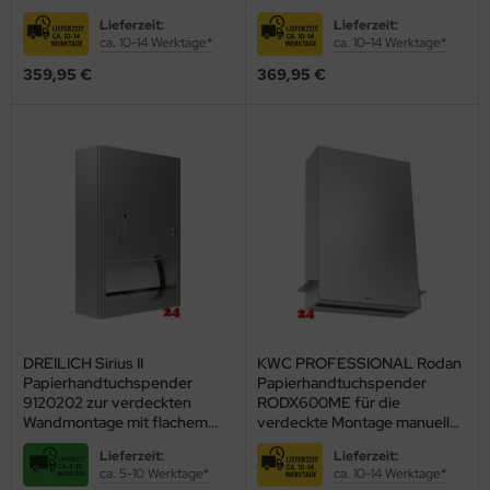
(3600008865)
Arbeitsplatten
Lieferzeit:
Lieferzeit:
(2002040082)
ca. 10-14 Werktage*
ca. 10-14 Werktage*
359,95 €
369,95 €
DREILICH Sirius II
KWC PROFESSIONAL Rodan
Papierhandtuchspender
Papierhandtuchspender
9120202 zur verdeckten
RODX600ME für die
Wandmontage mit flachem
verdeckte Montage manueller
Zylinderschloss
Betrieb (2000090058)
Lieferzeit:
Lieferzeit:
(2002040011)
ca. 5-10 Werktage*
ca. 10-14 Werktage*