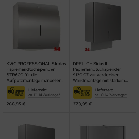
KWC PROFESSIONAL Stratos
DREILICH Sirius II
Papierhandtuchspender
Papierhandtuchspender
STR600 für die
9120107 zur verdeckten
Aufputzmontage manueller
Wandmontage mit starkem
Betrieb (3600008935)
Magnetschloss
Lieferzeit:
Lieferzeit:
(2002040008)
ca. 10-14 Werktage*
ca. 10-14 Werktage*
266,95 €
273,95 €