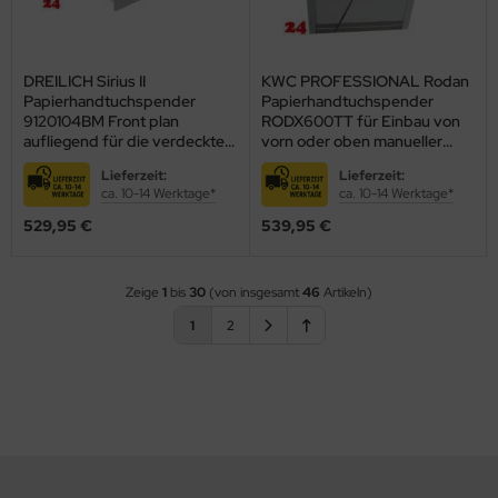
DREILICH Sirius II
KWC PROFESSIONAL Rodan
Papierhandtuchspender
Papierhandtuchspender
9120104BM Front plan
RODX600TT für Einbau von
aufliegend für die verdeckte
vorn oder oben manueller
Untertischmontage mit
Betrieb (2000102672)
Lieferzeit:
Lieferzeit:
verdecktem Magnetschloss
ca. 10-14 Werktage*
ca. 10-14 Werktage*
(2002040016)
529,95 €
539,95 €
Zeige
1
bis
30
(von insgesamt
46
Artikeln)
1
2