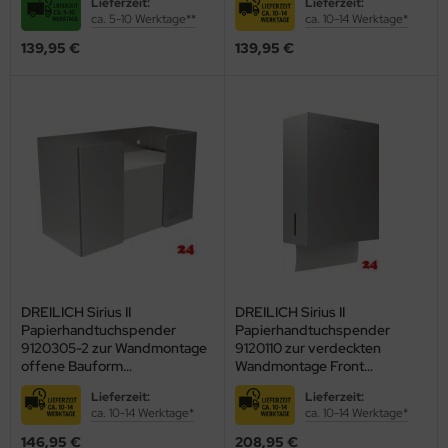
Lieferzeit:
Lieferzeit:
ca. 5-10 Werktage**
ca. 10-14 Werktage*
stalgie Armaturen
139,95 €
139,95 €
DREILICH Sirius II
DREILICH Sirius II
Papierhandtuchspender
Papierhandtuchspender
9120305-2 zur Wandmontage
9120110 zur verdeckten
offene Bauform
Wandmontage Front
(2002040087)
abklappbar mit flachem
Lieferzeit:
Lieferzeit:
Zylinderschloss
ca. 10-14 Werktage*
ca. 10-14 Werktage*
(2002040045)
146,95 €
208,95 €