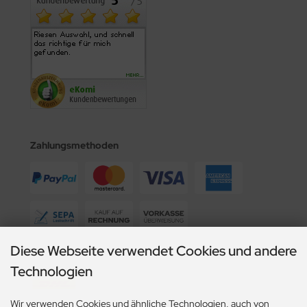
Zahlungsmethoden
Diese Webseite verwendet Cookies und andere
Wir versenden mit
Technologien
Wir verwenden Cookies und ähnliche Technologien, auch von