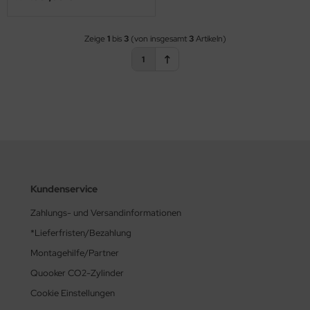
behör
Zeige
1
bis
3
(von insgesamt
3
Artikeln)
1
Kundenservice
Zahlungs- und Versandinformationen
*Lieferfristen/Bezahlung
Montagehilfe/Partner
Quooker CO2-Zylinder
Cookie Einstellungen