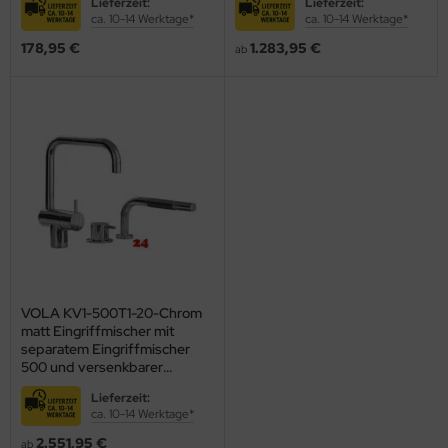
Lieferzeit:
Lieferzeit:
ca. 10-14 Werktage*
ca. 10-14 Werktage*
ndbecken
178,95 €
1.283,95 €
ab
nschweißbecken
assenzimmerbecken
hrzweckbecken
ndfangbehälter
kalienausguss
hlammfangbecken
iversalwaschtröge
VOLA KV1-500T1-20-Chrom
ßwannen
matt Eingriffmischer mit
separatem Eingriffmischer
by-Wickeltisch
500 und versenkbarer
Handbrause
Lieferzeit:
ndausgussbecken
ca. 10-14 Werktage*
huh-u. Stiefelreinigungsanlage
2.551,95 €
ab