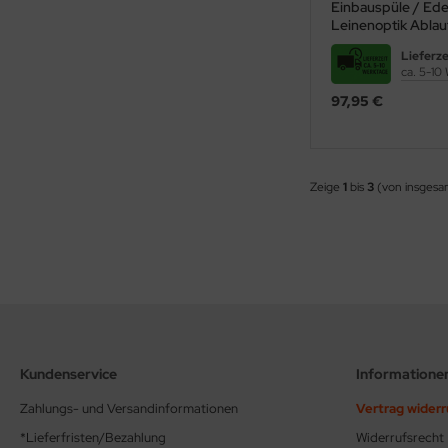
Einbauspüle / Ede
ndbecken
stalgie Armaturen
Leinenoptik Ablau
Gummistopfen 1 1
Lieferze
nschweißbecken
ca. 5-10
assenzimmerbecken
97,95 €
hrzweckbecken
ndfangbehälter
Zeige
1
bis
3
(von insges
kalienausguss
hlammfangbecken
iversalwaschtröge
ßwannen
by-Wickeltisch
Kundenservice
Informatione
ndausgussbecken
Zahlungs- und Versandinformationen
Vertrag wider
*Lieferfristen/Bezahlung
Widerrufsrecht
huh-u. Stiefelreinigungsanlage
Nicht ohne Grund ist 