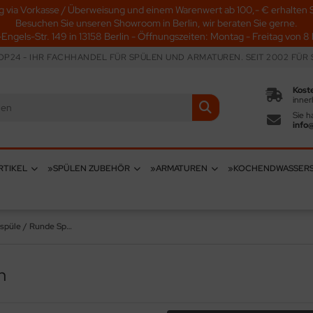
g via Vorkasse / Überweisung und einem Warenwert ab 100,- € erhalten S
Besuchen Sie unseren Showroom in Berlin, wir beraten Sie gerne.
-Engels-Str. 149 in 13158 Berlin - Öffnungszeiten: Montag - Freitag von 8 b
P24 - IHR FACHHANDEL FÜR SPÜLEN UND ARMATUREN. SEIT 2002 FÜR S
Kost
inner
Sie h
info
RTIKEL
»SPÜLEN ZUBEHÖR
»ARMATUREN
»KOCHENDWASSER
Edelstahlspüle / Runde Spüle
n