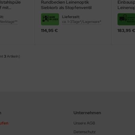
lstahlspüle
Rundbecken Leinenoptik
Einbausp
f mit
Siebkorb als Stopfenventil
Leinenop
/2"
Gummisto
it:
Lieferzeit:
 Werktage**
ca. 1-3Tage*/Lagerware*
114,95 €
183,95 
amt
3
Artikeln)
n
Unternehmen
rufen
Unsere AGB
Datenschutz
sie der Klassiker unter den Küchenspülen: Die
Edelstahlspüle
besticht vo