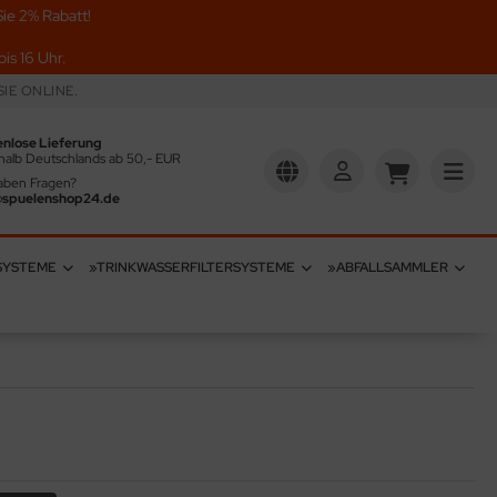
ie 2% Rabatt!
is 16 Uhr.
IE ONLINE.
enlose Lieferung
halb Deutschlands ab 50,- EUR
aben Fragen?
@spuelenshop24.de
SYSTEME
»TRINKWASSERFILTERSYSTEME
»ABFALLSAMMLER