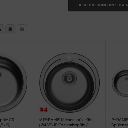
tahlspüle kaufen u
BESCHREIBUNG ANZEIGE
:
n
 Einkaufsratgeber
püle CR-
✅ PYRAMIS Küchenspüle Kiba
PYRAMIS
,5x15)
(Ø485) 1B Edelstahlspüle /
Spülense