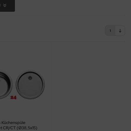
nd begeistern
N
1
 Küchenspüle
t CR/CT (Ø38,5x15)