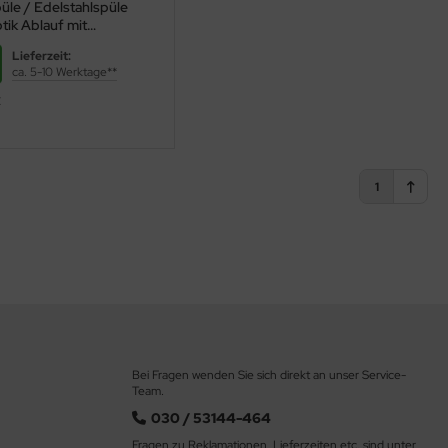
üle / Edelstahlspüle
tik Ablauf mit
pfen 1 1/2"
Lieferzeit:
ca. 5-10 Werktage**
€
1
Bei Fragen wenden Sie sich direkt an unser Service-
Team.
030 / 53144-464
r allem durch leichte Pflege und hohe Beständigkeit. Doch welche
Fragen zu Reklamationen, Lieferzeiten etc. sind unter