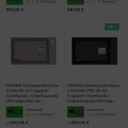
ca. 5 - 10 Werktage*
ca. 5 - 10 Werktage*
Drehknopfventil
959,95 €
581,95 €
NEU
FRANKE Küchenspüle Kubus
FRANKE Küchenspüle Kubus
2 KNG 110-62 Fragranit+
2 Pro KNG PRO 110-62
Granitspüle / Unterbauspüle
Fragranit+ Granitspüle /
(Montage unter die
Unterbauspüle (Montage
Arbeitsplatte) mit Siebkorb
unter die Arbeitsplatte) mit
Lieferzeit:
Lieferzeit:
als Druckknopfventil
Siebkorb als Druckknopfventil
ca. 5-10 Werktage**
ca. 5-10 Werktage**
inklusive Zubehör
542,95 €
659,95 €
ab
ab