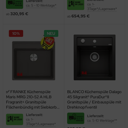
Lieferzeit:
Drehknopfventil inklusive
ca. 1-
ca. 5 - 10 Werktage*
ndbecken
stalgie Armaturen
Zubehör
3Tage*/Lagerware*
320,95 €
ab
654,95 €
ab
nschweißbecken
assenzimmerbecken
10%
NEU
hrzweckbecken
ndfangbehälter
kalienausguss
hlammfangbecken
iversalwaschtröge
✅ FRANKE Küchenspüle
BLANCO Küchenspüle Dalago
ßwannen
Maris MRG 210-52 A HLB
45 Silgranit® PuraDur®II
Fragranit+ Granitspüle
Granitspüle / Einbauspüle mit
by-Wickeltisch
Flächenbündig mit Siebkorb
Drehknopfventil
als Stopfenventil Farbe
ndausgussbecken
Lieferzeit:
Lieferzeit:
Steingrau
ca. 1-
ca. 5-10 Werktage**
3Tage*/Lagerware*
huh-u. Stiefelreinigungsanlage