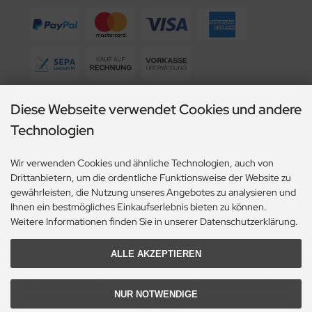
Wir versenden mit
Diese Webseite verwendet Cookies und andere
Technologien
Wir verwenden Cookies und ähnliche Technologien, auch von
Drittanbietern, um die ordentliche Funktionsweise der Website zu
Social Media
gewährleisten, die Nutzung unseres Angebotes zu analysieren und
Ihnen ein bestmögliches Einkaufserlebnis bieten zu können.
Weitere Informationen finden Sie in unserer Datenschutzerklärung.
ALLE AKZEPTIEREN
Alle Preise inkl. gesetzl. MwSt. zzgl.
Versandkosten
. Die durchgestrichenen Preise
NUR NOTWENDIGE
entsprechen dem bisherigen Preis bei Spülenshop24 - Ihr Fachhandel für Spülen
Armaturen..