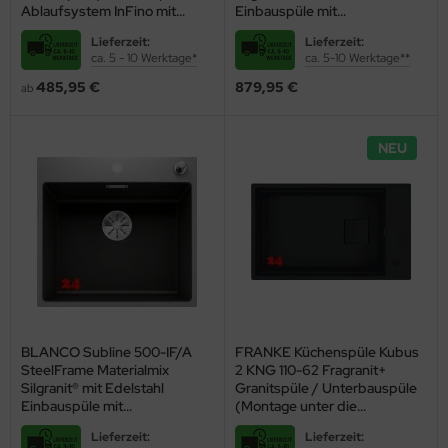
Ablaufsystem InFino mit
Einbauspüle mit
Drehknopfventil
Ablaufsystem InFino
Lieferzeit:
Lieferzeit:
Handbetätigung
ca. 5 - 10 Werktage*
ca. 5-10 Werktage**
485,95 €
879,95 €
ab
NEU
BLANCO Subline 500-IF/A
FRANKE Küchenspüle Kubus
SteelFrame Materialmix
2 KNG 110-62 Fragranit+
Silgranit® mit Edelstahl
Granitspüle / Unterbauspüle
Einbauspüle mit
(Montage unter die
Ablaufsystem InFino
Arbeitsplatte) Black Matt -
Lieferzeit:
Lieferzeit:
Zugknopfventil
Black Collection