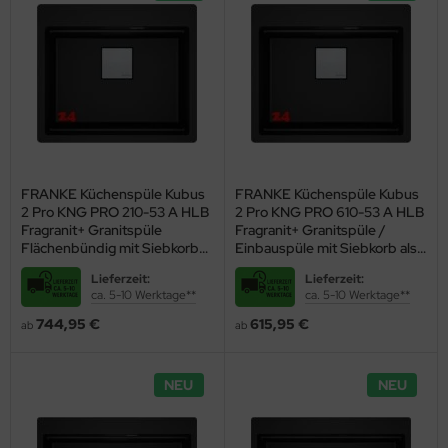
FRANKE Küchenspüle Kubus
FRANKE Küchenspüle Kubus
2 Pro KNG PRO 210-53 A HLB
2 Pro KNG PRO 610-53 A HLB
Fragranit+ Granitspüle
Fragranit+ Granitspüle /
Flächenbündig mit Siebkorb
Einbauspüle mit Siebkorb als
als Druckknopfventil inklusive
Druckknopfventil inklusive
Lieferzeit:
Lieferzeit:
Zubehör
Zubehör
ca. 5-10 Werktage**
ca. 5-10 Werktage**
744,95 €
615,95 €
ab
ab
NEU
NEU