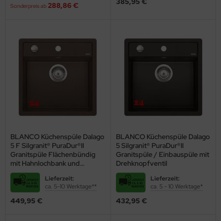
385,95 €
288,86 €
Sonderpreis ab
behör
BLANCO Küchenspüle Dalago
BLANCO Küchenspüle Dalago
5 F Silgranit® PuraDur®II
5 Silgranit® PuraDur®II
Granitspüle Flächenbündig
Granitspüle / Einbauspüle mit
mit Hahnlochbank und
Drehknopfventil
Drehknopfventil
Lieferzeit:
Lieferzeit:
ca. 5-10 Werktage**
ca. 5 - 10 Werktage*
449,95 €
432,95 €