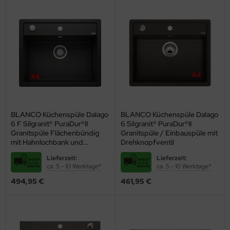
BLANCO Küchenspüle Dalago
BLANCO Küchenspüle Dalago
6 F Silgranit® PuraDur®II
6 Silgranit® PuraDur®II
Granitspüle Flächenbündig
Granitspüle / Einbauspüle mit
mit Hahnlochbank und
Drehknopfventil
Drehknopfventil
Lieferzeit:
Lieferzeit:
ca. 5 - 10 Werktage*
ca. 5 - 10 Werktage*
494,95 €
461,95 €