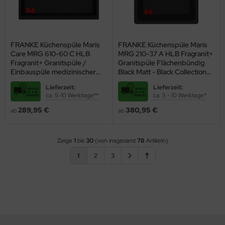
FRANKE Küchenspüle Maris
FRANKE Küchenspüle Maris
Care MRG 610-60 C HLB
MRG 210-37 A HLB Fragranit+
Fragranit+ Granitspüle /
Granitspüle Flächenbündig
Einbauspüle medizinischer
Black Matt - Black Collection
Bereich unterfahrbar
Siebkorb als Drehknopfventil
Lieferzeit:
Lieferzeit:
Barrierefrei*
ca. 5-10 Werktage**
ca. 5 - 10 Werktage*
289,95 €
380,95 €
ab
ab
Zeige
1
bis
30
(von insgesamt
78
Artikeln)
1
2
3