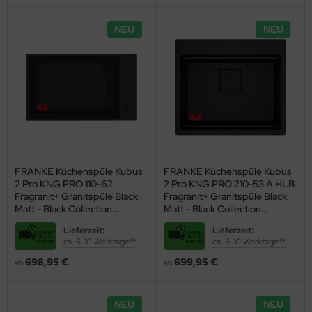
NEU
NEU
FRANKE Küchenspüle Kubus
FRANKE Küchenspüle Kubus
2 Pro KNG PRO 110-62
2 Pro KNG PRO 210-53 A HLB
Fragranit+ Granitspüle Black
Fragranit+ Granitspüle Black
Matt - Black Collection
Matt - Black Collection
Unterbauspüle (Montage
Flächenbündig mit Siebkorb
Lieferzeit:
Lieferzeit:
unter die Arbeitsplatte) mit
als Drehknopfventil inklusive
ca. 5-10 Werktage**
ca. 5-10 Werktage**
Siebkorb als Drehknopfventil
Zubehör
inklusive Zubehör
698,95 €
699,95 €
ab
ab
NEU
NEU