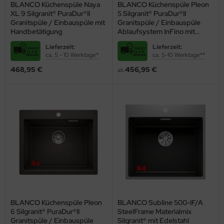
BLANCO Küchenspüle Naya
BLANCO Küchenspüle Pleon
XL 9 Silgranit® PuraDur®II
5 Silgranit® PuraDur®II
Granitspüle / Einbauspüle mit
Granitspüle / Einbauspüle
Handbetätigung
Ablaufsystem InFino mit
Drehknopfventil
Lieferzeit:
Lieferzeit:
ca. 5 - 10 Werktage*
ca. 5-10 Werktage**
468,95 €
456,95 €
ab
BLANCO Küchenspüle Pleon
BLANCO Subline 500-IF/A
6 Silgranit® PuraDur®II
SteelFrame Materialmix
Granitspüle / Einbauspüle
Silgranit® mit Edelstahl