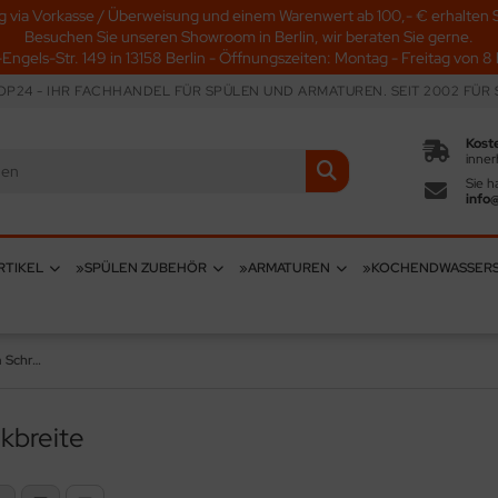
g via Vorkasse / Überweisung und einem Warenwert ab 100,- € erhalten S
Besuchen Sie unseren Showroom in Berlin, wir beraten Sie gerne.
-Engels-Str. 149 in 13158 Berlin - Öffnungszeiten: Montag - Freitag von 8 b
P24 - IHR FACHHANDEL FÜR SPÜLEN UND ARMATUREN. SEIT 2002 FÜR S
Kost
inner
Sie h
info
RTIKEL
»SPÜLEN ZUBEHÖR
»ARMATUREN
»KOCHENDWASSER
Keramikspüle ab 30cm Schrankbreite
kbreite