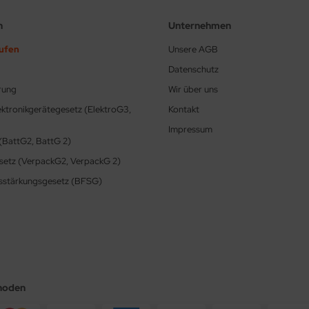
n
Unternehmen
rufen
Unsere AGB
Datenschutz
rung
Wir über uns
ektronikgerätegesetz (ElektroG3,
Kontakt
Impressum
(BattG2, BattG 2)
etz (VerpackG2, VerpackG 2)
itsstärkungsgesetz (BFSG)
hoden