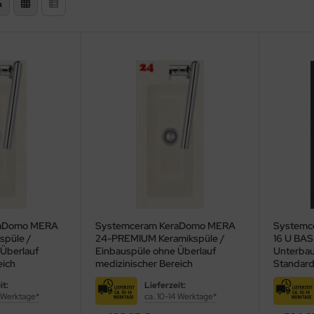
n
raDomo MERA
Systemceram KeraDomo MERA
Systemc
spüle /
24-PREMIUM Keramikspüle /
16 U BAS
 Überlauf
Einbauspüle ohne Überlauf
Unterbau
eich
medizinischer Bereich
Standard
it:
Lieferzeit:
4 Werktage*
ca. 10-14 Werktage*