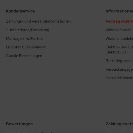
behör
Kundenservice
Informatione
Zahlungs- und Versandinformationen
Vertrag wider
*Lieferfristen/Bezahlung
Widerrufsrecht
Montagehilfe/Partner
Widerrufsbeleh
Quooker CO2-Zylinder
Elektro- und El
ElektroG 3)
Cookie Einstellungen
Batteriegesetz 
Verpackungsges
Barrierefreihe
Bewertungen
Zahlungsmet