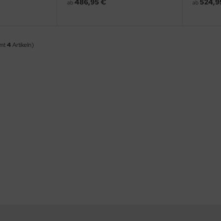
486,95 €
524,9
ab
ab
amt
4
Artikeln)