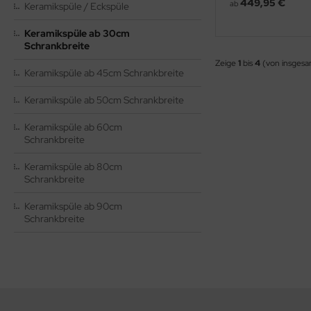
449,95 €
ab
Keramikspüle / Eckspüle
ndbecken
stalgie Armaturen
Keramikspüle ab 30cm
nschweißbecken
Schrankbreite
Zeige
1
bis
4
(von insges
assenzimmerbecken
Keramikspüle ab 45cm Schrankbreite
hrzweckbecken
Keramikspüle ab 50cm Schrankbreite
ndfangbehälter
Keramikspüle ab 60cm
Schrankbreite
kalienausguss
Keramikspüle ab 80cm
hlammfangbecken
Schrankbreite
iversalwaschtröge
Keramikspüle ab 90cm
Schrankbreite
ßwannen
by-Wickeltisch
ndausgussbecken
huh-u. Stiefelreinigungsanlage