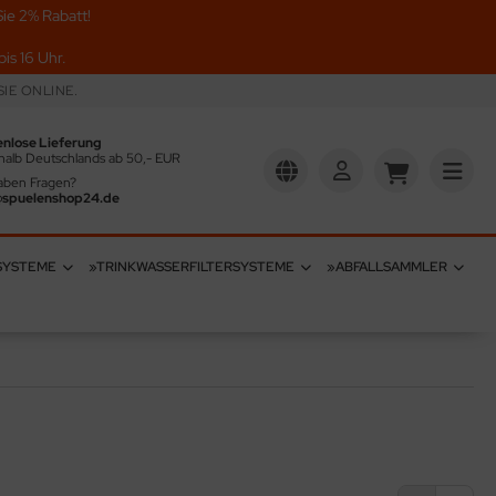
ie 2% Rabatt!
is 16 Uhr.
IE ONLINE.
enlose Lieferung
halb Deutschlands ab 50,- EUR
aben Fragen?
@spuelenshop24.de
SYSTEME
»TRINKWASSERFILTERSYSTEME
»ABFALLSAMMLER