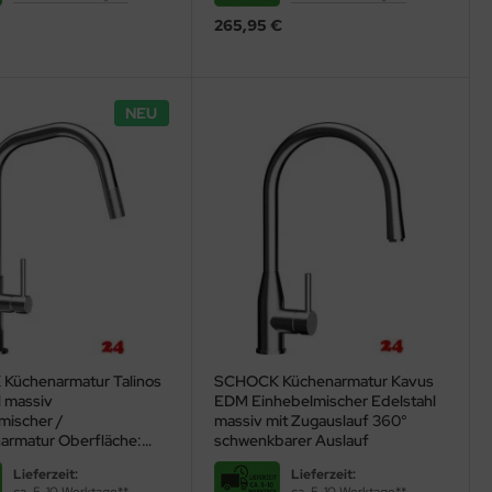
265,95 €
NEU
Küchenarmatur Talinos
SCHOCK Küchenarmatur Kavus
l massiv
EDM Einhebelmischer Edelstahl
mischer /
massiv mit Zugauslauf 360°
harmatur Oberfläche:
schwenkbarer Auslauf
t mit Zugauslauf mit
Lieferzeit:
Lieferzeit:
er Auszugsbrause