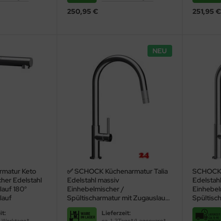
250,95 €
251,95 €
NEU
matur Keto
✅ SCHOCK Küchenarmatur Talia
SCHOCK 
her Edelstahl
Edelstahl massiv
Edelstah
lauf 180°
Einhebelmischer /
Einhebel
lauf
Spültischarmatur mit Zugauslauf
Spültisc
mit verdeckter Auszugsbrause
gebürste
it:
Lieferzeit:
verdeckt