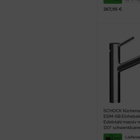
ca. 5 - 
267,95 €
SCHOCK Küchenar
EDM-SB Einhebel
Edelstahl massiv 
120° schwenkbarer
Lieferze