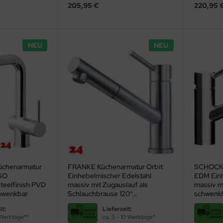
205,95 €
220,95 
NEU
NEU
chenarmatur
FRANKE Küchenarmatur Orbit
SCHOCK 
SO
Einhebelmischer Edelstahl
EDM Einh
teelfinish PVD
massiv mit Zugauslauf als
massiv m
chwenkbar
Schlauchbrause 120°
schwenkb
schwenkbarer Auslauf
it:
Lieferzeit:
(115.0569.461)
 Werktage**
ca. 5 - 10 Werktage*