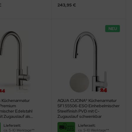
€
243,95 €
NEU
 Küchenarmatur
AQUA CUCINA® Küchenarmatur
 Premium
SF1 55506-ESO Einhebelmischer
mischer Edelstahl
Steelfinish PVD mit C-
t Zugauslauf als
Zugauslauf schwenkbar
brause
Lieferzeit:
Lieferzeit:
ca. 5-10 Werktage**
ca. 5-10 Werktage**