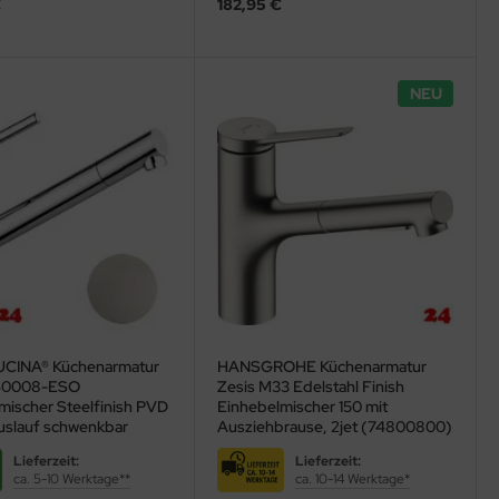
€
182,95 €
NEU
CINA® Küchenarmatur
HANSGROHE Küchenarmatur
40008-ESO
Zesis M33 Edelstahl Finish
mischer Steelfinish PVD
Einhebelmischer 150 mit
uslauf schwenkbar
Ausziehbrause, 2jet (74800800)
Lieferzeit:
Lieferzeit:
ca. 5-10 Werktage**
ca. 10-14 Werktage*