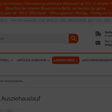
g via Vorkasse / Überweisung und einem Warenwert ab 100,- € erhalten S
Besuchen Sie unseren Showroom in Berlin, wir beraten Sie gerne.
-Engels-Str. 149 in 13158 Berlin - Öffnungszeiten: Montag - Freitag von 8 b
P24 - IHR FACHHANDEL FÜR SPÜLEN UND ARMATUREN. SEIT 2002 FÜR S
Kost
inner
Sie h
info
TIKEL
»SPÜLEN ZUBEHÖR
»ARMATUREN
»KOCHENDWASSER
Edelstahl mit Ausziehauslauf
t Ausziehauslauf