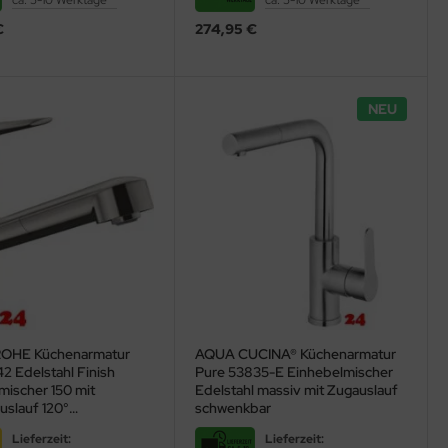
ca. 5-10 Werktage**
ca. 5-10 Werktage**
€
274,95 €
NEU
HE Küchenarmatur
AQUA CUCINA® Küchenarmatur
2 Edelstahl Finish
Pure 53835-E Einhebelmischer
mischer 150 mit
Edelstahl massiv mit Zugauslauf
uslauf 120°
schwenkbar
rer Auslauf, 1jet
Lieferzeit:
Lieferzeit:
0)