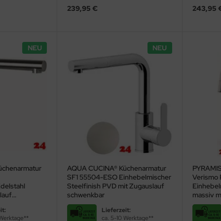
239,95 €
243,95 
NEU
NEU
chenarmatur
AQUA CUCINA® Küchenarmatur
PYRAMIS
SF1 55504-ESO Einhebelmischer
Verismo
delstahl
Steelfinish PVD mit Zugauslauf
Einhebel
lauf
schwenkbar
massiv mi
inks
Schlauch
it:
Lieferzeit:
 Werktage**
ca. 5-10 Werktage**