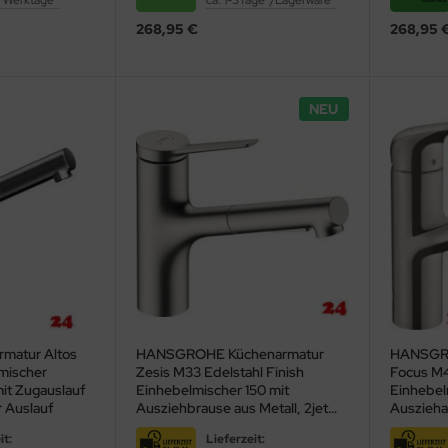
10 Werktage*
ca. 1-3Tage*/Lagerware*
268,95 €
268,95 
NEU
matur Altos
HANSGROHE Küchenarmatur
HANSGRO
mischer
Zesis M33 Edelstahl Finish
Focus M4
mit Zugauslauf
Einhebelmischer 150 mit
Einhebel
 Auslauf
Ausziehbrause aus Metall, 2jet
Auszieha
(74820800)
schwenkba
it:
Lieferzeit:
(7181480