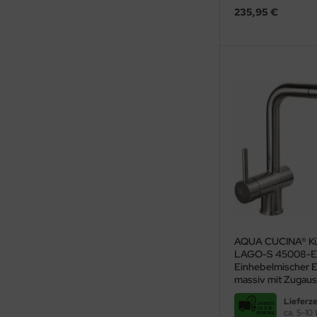
235,95 €
AQUA CUCINA® Kü
LAGO-S 45008-E
Einhebelmischer E
massiv mit Zugaus
schwenkbar Griff l
Lieferze
ca. 5-10