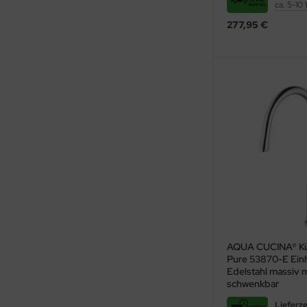
ca. 5-10
277,95 €
AQUA CUCINA® Kü
Pure 53870-E Ein
Edelstahl massiv 
schwenkbar
Lieferze