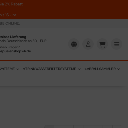
ie 2% Rabatt!
is 16 Uhr.
IE ONLINE.
enlose Lieferung
halb Deutschlands ab 50,- EUR
aben Fragen?
@spuelenshop24.de
SYSTEME
»TRINKWASSERFILTERSYSTEME
»ABFALLSAMMLER