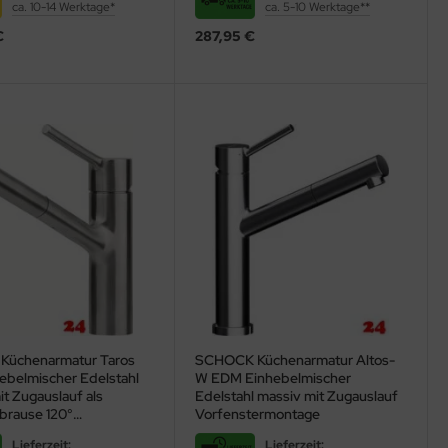
ca. 10-14 Werktage*
ca. 5-10 Werktage**
€
287,95 €
Küchenarmatur Taros
SCHOCK Küchenarmatur Altos-
ebelmischer Edelstahl
W EDM Einhebelmischer
t Zugauslauf als
Edelstahl massiv mit Zugauslauf
brause 120°
Vorfenstermontage
arer Auslauf
Lieferzeit:
Lieferzeit: