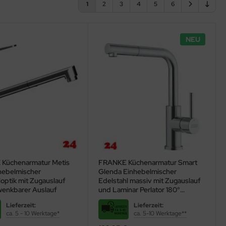
1
2
3
4
5
6
NEU
Küchenarmatur Metis
FRANKE Küchenarmatur Smart
hebelmischer
Glenda Einhebelmischer
optik mit Zugauslauf
Edelstahl massiv mit Zugauslauf
wenkbarer Auslauf
und Laminar Perlator 180°
schwenkbarer Auslauf
Lieferzeit:
Lieferzeit:
(115.0706.986)
ca. 5 - 10 Werktage*
ca. 5-10 Werktage**