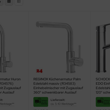
n
rmatur Huron
REGINOX Küchenarmatur Palm
SCHOCK 
(R34576)
Edelstahl massiv (R34583)
EDO Ein
it Zugauslauf
Einhebelmischer mit Zugauslauf
Edelstahl
r Auslauf
360° schwenkbarer Auslauf
120° sch
it:
Lieferzeit:
 Werktage**
ca. 5-10 Werktage**