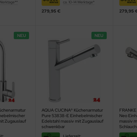
 Werktage**
ca. 10-14 Werktage*
279,95 €
279,95 
NEU
NEU
chenarmatur
AQUA CUCINA® Küchenarmatur
FRANKE 
hebelmischer
Pure 53838-E Einhebelmischer
Neo Einh
mit Zugauslauf
Edelstahl massiv mit Zugauslauf
massiv mi
schwenkbar
Schlauch
schwenkb
it:
Lieferzeit: