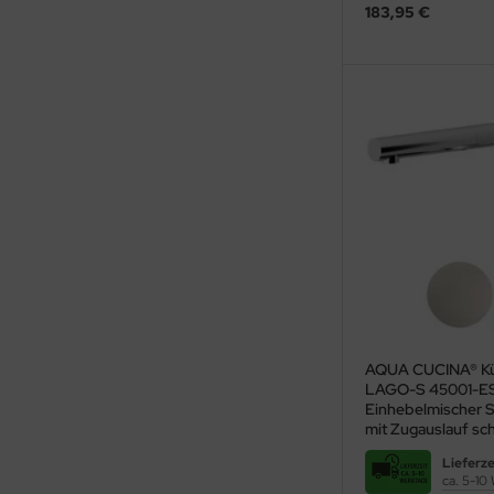
183,95 €
behör
AQUA CUCINA® Kü
LAGO-S 45001-E
Einhebelmischer S
mit Zugauslauf s
Lieferze
ca. 5-10