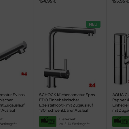
154,95 €
155,95 
NEU
matur Evinas-
SCHOCK Küchenarmatur Epos
AQUA CU
mischer
EDO Einhebelmischer
Pepper 
mit Zugauslauf
Edelstahloptik mit Zugauslauf
Einhebel
 Auslauf
180° schwenkbarer Auslauf
mit Zuga
it:
Lieferzeit:
 Werktage**
ca. 5-10 Werktage**