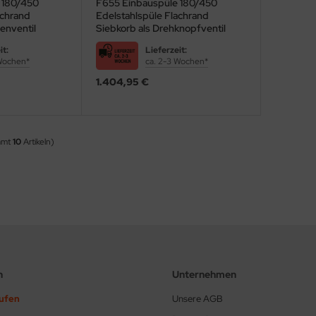
 180/450
F655 Einbauspüle 180/450
achrand
Edelstahlspüle Flachrand
enventil
Siebkorb als Drehknopfventil
it:
Lieferzeit:
 Wochen*
ca. 2-3 Wochen*
1.404,95 €
amt
10
Artikeln)
n
Unternehmen
rufen
Unsere AGB