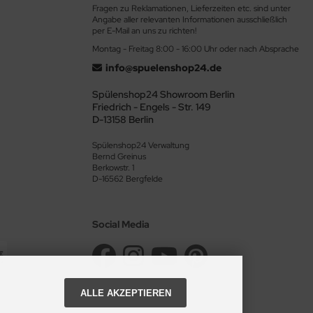
lspülen aus, die Sie in unserem Sortiment finden. Alle Artikel sind
Fragen zu Reklamationen, Lieferzeiten etc. sind unter
Angabe aller relevanten Informationen ausschließlich
nus, Pyramis oder Reginox. Nicht nur die üblichen rechteckigen
per E-Mail an uns zu richten!
 in unserem Shop erhältlich.
Montag - Freitag 8:00 - 16:00 Uhr oder nach Absprache
info@spuelenshop24.de
Spülenshop24 Showroom Berlin
Friedrich - Engels - Str. 149
D-13158 Berlin
Spülenshop24 Verwaltung
Bernd Greinus
Berkowstr. 1
D-16562 Bergfelde
Social Media
ALLE AKZEPTIEREN