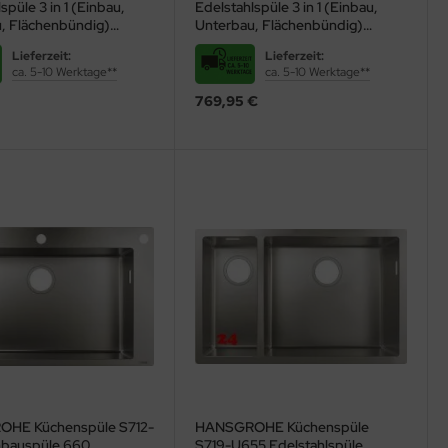
spüle 3 in 1 (Einbau,
Edelstahlspüle 3 in 1 (Einbau,
, Flächenbündig)
Unterbau, Flächenbündig)
als Stopfenventil
Siebkorb als Druckknopfventil
Lieferzeit:
Lieferzeit:
e Zubehör
Inklusive Zubehör
ca. 5-10 Werktage**
ca. 5-10 Werktage**
769,95 €
HE Küchenspüle S712-
HANSGROHE Küchenspüle
r allem durch leichte Pflege und hohe Beständigkeit. Doch welche
nbauspüle 660
S719-U655 Edelstahlspüle