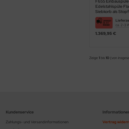
F655 Einbauspüle
Edelstahlspüle Fl
Siebkorb als Stopf
Lieferze
ca. 2-3
1.369,95 €
Zeige
1
bis
10
(von insges
Kundenservice
Informatione
Zahlungs- und Versandinformationen
Vertrag wider