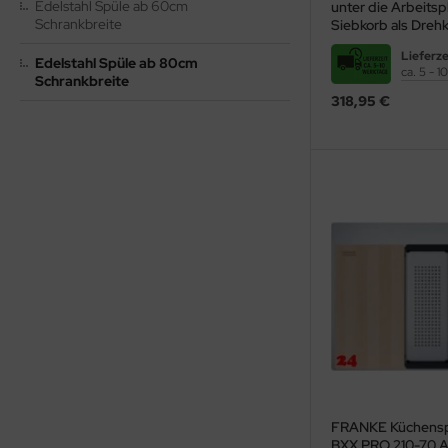
Edelstahl Spüle ab 60cm
unter die Arbeitsp
ndbecken
stalgie Armaturen
Schrankbreite
Siebkorb als Dreh
Lieferze
nschweißbecken
Edelstahl Spüle ab 80cm
ca. 5 - 
Schrankbreite
assenzimmerbecken
318,95 €
hrzweckbecken
ndfangbehälter
kalienausguss
hlammfangbecken
iversalwaschtröge
ßwannen
by-Wickeltisch
ndausgussbecken
FRANKE Küchensp
huh-u. Stiefelreinigungsanlage
Nicht ohne Grund ist 
BXX PRO 210-70 