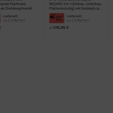
lspüle Flachrand
180/450 3 in 1 (Einbau, Unterbau,
r zeigt Ihnen die Vielfalt, die Ihnen zur Verfügung steht, wenn Sie
 als Drehknopfventil
Flächenbündig) mit Siebkorb als
Stopfen- oder Drehknopfventil
Lieferzeit:
Lieferzeit:
Spülbecken von
ca. 2-3 Wochen*
ca. 2-3 Wochen*
€
1.115,95 €
ab