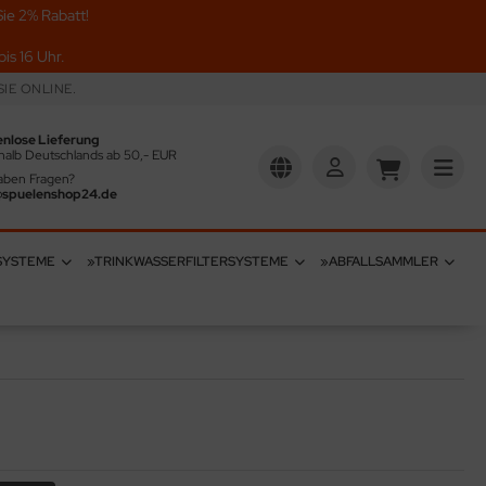
ie 2% Rabatt!
is 16 Uhr.
IE ONLINE.
enlose Lieferung
halb Deutschlands ab 50,- EUR
aben Fragen?
@spuelenshop24.de
SYSTEME
»TRINKWASSERFILTERSYSTEME
»ABFALLSAMMLER