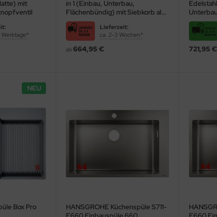
latte) mit
in 1 (Einbau, Unterbau,
Edelstahl
knopfventil
Flächenbündig) mit Siebkorb als
Unterbau
Stopfen- oder Drehknopfventil
Siebkorb 
it:
Lieferzeit:
Inklusiv
10 Werktage*
ca. 2-3 Wochen*
664,95 €
721,95 €
ab
NEU
üle Box Pro
HANSGROHE Küchenspüle S711-
HANSGRO
sie der Klassiker unter den Küchenspülen: Die
Edelstahlspüle
besticht vo
A
F660 Einbauspüle 660
F660 Ei