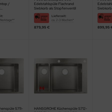
mtop /
Edelstahlspüle Flachrand
Edelstah
 verschiedenen Hersteller in Form und Ausstattung? Unser Einkaufsratgebe
t
Siebkorb als Stopfenventil
Siebkorb
kaufen
möchten.
nklusive
it:
Lieferzeit:
ertige Edelstahl-
 Werktage**
ca. 2-3 Wochen*
879,95 €
899,95 
o, Franke & Co.
nspüle S711-
HANSGROHE Küchenspüle S712-