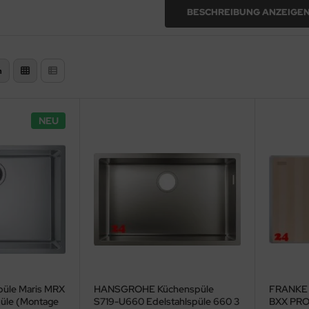
tahlspüle kaufen u
BESCHREIBUNG ANZEIGE
:
n
 Einkaufsratgeber
NEU
üle Maris MRX
HANSGROHE Küchenspüle
FRANKE 
püle (Montage
S719-U660 Edelstahlspüle 660 3
BXX PRO 