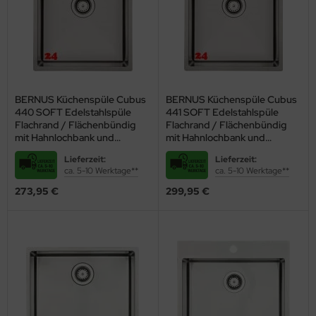
eine besondere Vielfalt - mit Sicherheit ist die passende
Edelstahlspüle dabei!
Außerdem können Sie zwischen einer schlichten Einbauspüle aus
Edelstahl und solchen mit mehr Zubehör wählen, darunter diese
nützliche Ausstattung:
BERNUS Küchenspüle Cubus
BERNUS Küchenspüle Cubus
zwei Hahnlöcher
440 SOFT Edelstahlspüle
441 SOFT Edelstahlspüle
Drehexcenter zum bequemen Öffnen und Schließen des
Flachrand / Flächenbündig
Flachrand / Flächenbündig
mit Hahnlochbank und
mit Hahnlochbank und
Abflusses
Siebkorb als Stopfenventil
Siebkorb als Drehknopfventil
patentierter INTEGRAL-Ablauf gegen Ablagerungen und
Lieferzeit:
Lieferzeit:
Bakterien
ca. 5-10 Werktage**
ca. 5-10 Werktage**
integrierte Resteschale
273,95 €
299,95 €
integrierte Tropffläche
Kinderleichter
Einbau und