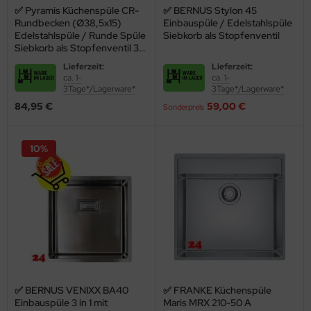
✅ Pyramis Küchenspüle CR-
✅ BERNUS Stylon 45
ndbecken
stalgie Armaturen
Rundbecken (Ø38,5x15)
Einbauspüle / Edelstahlspüle
Edelstahlspüle / Runde Spüle
Siebkorb als Stopfenventil
nschweißbecken
Siebkorb als Stopfenventil 3
1/2"
Lieferzeit:
Lieferzeit:
assenzimmerbecken
ca. 1-
ca. 1-
3Tage*/Lagerware*
3Tage*/Lagerware*
hrzweckbecken
84,95 €
59,00 €
Sonderpreis
ndfangbehälter
kalienausguss
10%
hlammfangbecken
iversalwaschtröge
ßwannen
by-Wickeltisch
ndausgussbecken
Nicht ohne Grund ist sie der Klassiker unter den Küchenspülen: Die
✅ BERNUS VENIXX BA40
✅ FRANKE Küchenspüle
Einbauspüle 3 in 1 mit
Maris MRX 210-50 A
Edelstahlspüle
besticht vor allem durch leichte Pflege und hohe
huh-u. Stiefelreinigungsanlage