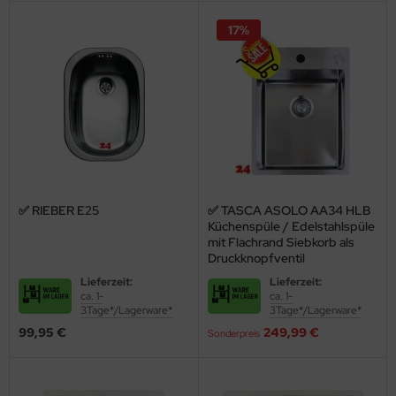
einzupassen, haben Sie die Wahl zwischen unterschiedlichen
Oberflächen. Neben poliertem Edelstahl mit einem Finish in
17%
Seidenglanz oder Seidenmatt überzeugt vor allem der Edelstahl
Durinox
mit besten Eigenschaften. Durch seine enorme Härte ist er
weniger anfällig für Kratzer und auch Fingerabdrücke sind auf dieser
Oberfläche weniger sichtbar.
Individuelle
Edelstahlspülen
✅ RIEBER E25
✅ TASCA ASOLO AA34 HLB
Küchenspüle / Edelstahlspüle
mit Flachrand Siebkorb als
online bestellen
Druckknopfventil
Lieferzeit:
Lieferzeit:
ca. 1-
ca. 1-
3Tage*/Lagerware*
3Tage*/Lagerware*
99,95 €
249,99 €
Sonderpreis