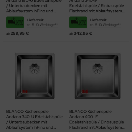
Andano 180-U Edelstahlspüle
Andano 340-IF
wenn der Einbau flächenbündig in die Arbeitsplatte erfolgt und keine
/ Unterbaubecken mit
Edelstahlspüle / Einbauspüle
großen Ränder oder Lücken verbleiben.
Ablaufsystem InFino und
Flachrand mit Ablaufsystem
Handbetätigung
InFino und Handbetätigung
Lieferzeit:
Lieferzeit:
Überzeugen auch Sie sich
von der hohen Funktionalität und Ästhetik
ca. 5-10 Werktage**
ca. 5-10 Werktage**
der
Edelstahlspülen
! Bestellen Sie jetzt online und lassen Sie sich die
259,95 €
342,95 €
ab
ab
passende Spüle nach Hause liefern.
BLANCO Küchenspüle
BLANCO Küchenspüle
Andano 340-U Edelstahlspüle
Andano 400-IF
/ Unterbaubecken mit
Edelstahlspüle / Einbauspüle
Ablaufsystem InFino und
Flachrand mit Ablaufsystem