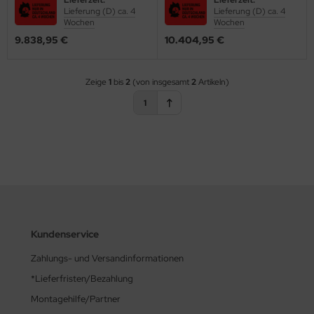
Personen bodenstehend
Lieferung (D) ca. 4
Lieferung (D) ca. 4
stalgie Armaturen
(2000100753)
Wochen
Wochen
9.838,95 €
10.404,95 €
Zeige
1
bis
2
(von insgesamt
2
Artikeln)
1
Kundenservice
Zahlungs- und Versandinformationen
*Lieferfristen/Bezahlung
Montagehilfe/Partner