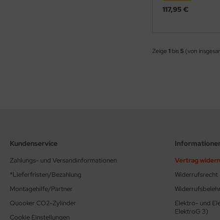
117,95 €
Zeige
1
bis
5
(von insges
Kundenservice
Informatione
Zahlungs- und Versandinformationen
Vertrag wider
*Lieferfristen/Bezahlung
Widerrufsrecht
Montagehilfe/Partner
Widerrufsbeleh
Quooker CO2-Zylinder
Elektro- und El
ElektroG 3)
Cookie Einstellungen