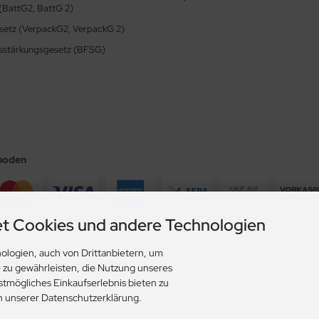
(BattG2, BattG 2)
etz (VerpackG2, VerpackG 2)
itsstärkungsgesetz (BFSG)
hoden
t Cookies und andere Technologien
 mit
ologien, auch von Drittanbietern, um
e zu gewährleisten, die Nutzung unseres
stmögliches Einkaufserlebnis bieten zu
in unserer Datenschutzerklärung.