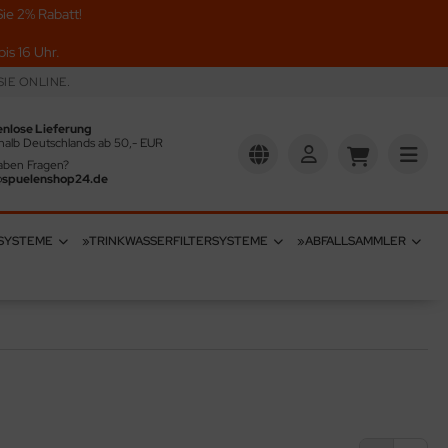
ie 2% Rabatt!
is 16 Uhr.
IE ONLINE.
enlose Lieferung
halb Deutschlands ab 50,- EUR
aben Fragen?
@spuelenshop24.de
SYSTEME
»TRINKWASSERFILTERSYSTEME
»ABFALLSAMMLER