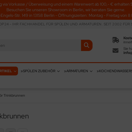
g via Vorkasse / Überweisung und einem Warenwert ab 100,- € erhalten S
Besuchen Sie unseren Showroom in Berlin, wir beraten Sie gerne.
-Engels-Str. 149 in 13158 Berlin - Öffnungszeiten: Montag - Freitag von 8 b
P24 - IHR FACHHANDEL FÜR SPÜLEN UND ARMATUREN. SEIT 2002 FÜR S
Kost
inner
Sie h
info
RTIKEL
»SPÜLEN ZUBEHÖR
»ARMATUREN
»KOCHENDWASSER
r Trinkbrunnen
nkbrunnen