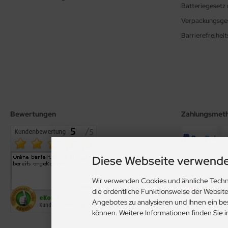
Batteriegesetz 
Verpackungsges
Barrierefreihe
Bewertungen
Zahlungsmet
Diese Webseite verwende
Wir versenden
Wir verwenden Cookies und ähnliche Techn
die ordentliche Funktionsweise der Websit
Angebotes zu analysieren und Ihnen ein be
können. Weitere Informationen finden Sie 