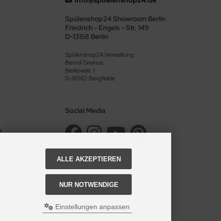
Spülenshop24 Showroom Berlin
Friedrich - Engels - Str. 149
D-13158 Berlin
Spülenshop24 Verwaltung
Bernd Greinus
Berkowstr. 1
D-16562 Bergfelde
Social Media
ALLE AKZEPTIEREN
NUR NOTWENDIGE
Einstellungen anpassen