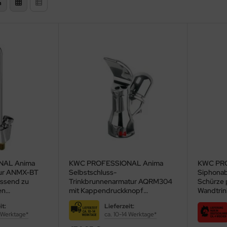
n
NAL Anima
KWC PROFESSIONAL Anima
KWC PR
tur ANMX-BT
Selbstschluss-
Siphona
assend zu
Trinkbrunnenarmatur AQRM304
Schürze 
en
mit Kappendruckknopf
Wandtri
(2000101118)
(213.0651
it:
Lieferzeit:
4 Werktage*
ca. 10-14 Werktage*