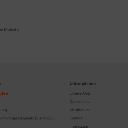
amt
5
Artikeln)
n
Unternehmen
rufen
Unsere AGB
Datenschutz
rung
Wir über uns
ektronikgerätegesetz (ElektroG3,
Kontakt
Impressum