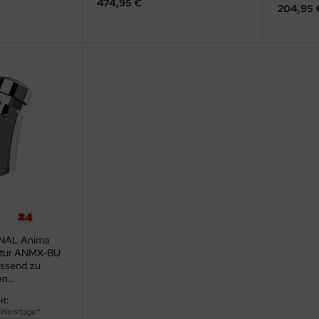
474,95 €
204,95 
NAL Anima
atur ANMX-BU
assend zu
en
it:
4 Werktage*