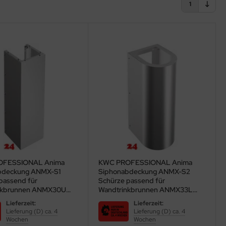
1
OFESSIONAL Anima
KWC PROFESSIONAL Anima
bdeckung ANMX-S1
Siphonabdeckung ANMX-S2
passend für
Schürze passend für
nkbrunnen ANMX30U
Wandtrinkbrunnen ANMX33L
.921)
(213.0651.922)
Lieferzeit:
Lieferzeit:
Lieferung (D) ca. 4
Lieferung (D) ca. 4
Wochen
Wochen