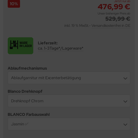
Jetzt nur ab
10%
476,99 €
behör
Unser bisheriger Preis ab
529,99 €
inkl. 19 % MwSt.-
Versandkostenfrei in DE
Lieferzeit:
ca. 1-3Tage*/Lagerware*
Ablaufmechanismus
Ablaufgarnitur mit Excenterbetätigung
Blanco Drehknopf
Drehknopf Chrom
BLANCO Farbauswahl
Jasmin ✅