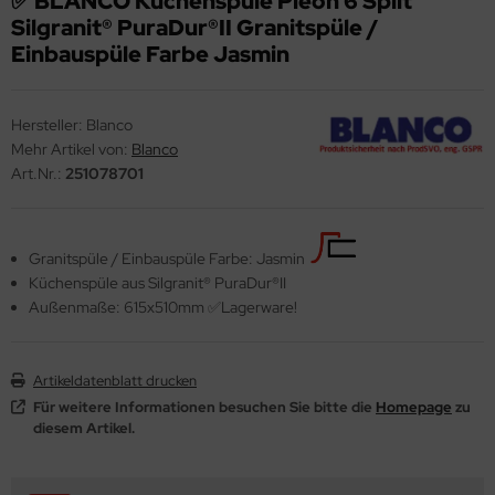
✅ BLANCO Küchenspüle Pleon 6 Split
Silgranit® PuraDur®II Granitspüle /
ndbecken
stalgie Armaturen
Einbauspüle Farbe Jasmin
nschweißbecken
assenzimmerbecken
Hersteller:
Blanco
Mehr Artikel von:
Blanco
hrzweckbecken
Art.Nr.:
251078701
ndfangbehälter
kalienausguss
Granitspüle / Einbauspüle Farbe: Jasmin
hlammfangbecken
Küchenspüle aus Silgranit® PuraDur®II
Außenmaße: 615x510mm ✅Lagerware!
iversalwaschtröge
ßwannen
Artikeldatenblatt drucken
by-Wickeltisch
Für weitere Informationen besuchen Sie bitte die
Homepage
zu
diesem Artikel.
ndausgussbecken
huh-u. Stiefelreinigungsanlage