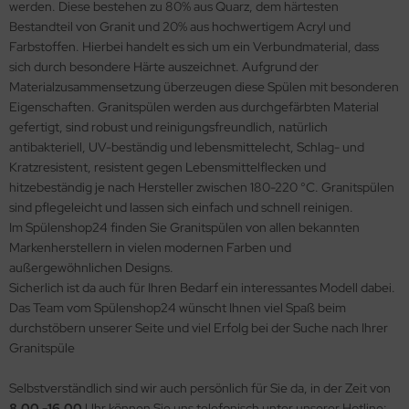
werden. Diese bestehen zu 80% aus Quarz, dem härtesten
Bestandteil von Granit und 20% aus hochwertigem Acryl und
Farbstoffen. Hierbei handelt es sich um ein Verbundmaterial, dass
sich durch besondere Härte auszeichnet. Aufgrund der
Materialzusammensetzung überzeugen diese Spülen mit besonderen
Eigenschaften. Granitspülen werden aus durchgefärbten Material
gefertigt, sind robust und reinigungsfreundlich, natürlich
antibakteriell, UV-beständig und lebensmittelecht, Schlag- und
Kratzresistent, resistent gegen Lebensmittelflecken und
hitzebeständig je nach Hersteller zwischen 180-220 °C. Granitspülen
sind pflegeleicht und lassen sich einfach und schnell reinigen.
Im Spülenshop24 finden Sie Granitspülen von allen bekannten
Markenherstellern in vielen modernen Farben und
außergewöhnlichen Designs.
Sicherlich ist da auch für Ihren Bedarf ein interessantes Modell dabei.
Das Team vom Spülenshop24 wünscht Ihnen viel Spaß beim
durchstöbern unserer Seite und viel Erfolg bei der Suche nach Ihrer
Granitspüle
Selbstverständlich sind wir auch persönlich für Sie da, in der Zeit von
8.00 -16.00
Uhr können Sie uns telefonisch unter unserer Hotline: