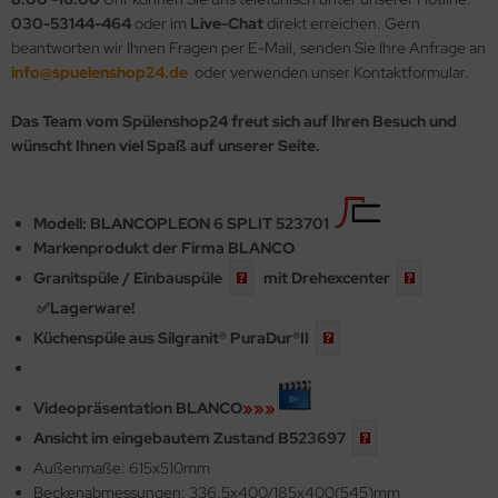
030-53144-464
oder im
Live-Chat
direkt erreichen. Gern
beantworten wir Ihnen Fragen per E-Mail, senden Sie Ihre Anfrage an
info@spuelenshop24.de
oder verwenden unser Kontaktformular.
Das Team vom Spülenshop24 freut sich auf Ihren Besuch und
wünscht Ihnen viel Spaß auf unserer Seite.
Modell: BLANCOPLEON 6 SPLIT 523701
Markenprodukt der Firma BLANCO
Granitspüle /
Einbauspüle
mit
Drehexcenter
✅
Lagerware!
Küchenspüle aus Silgranit®
PuraDur®II
Videopräsentation BLANCO
»»»
Ansicht im eingebautem Zustand
B523697
Außenmaße: 615x510mm
Beckenabmessungen: 336.5x400/185x400(545)mm