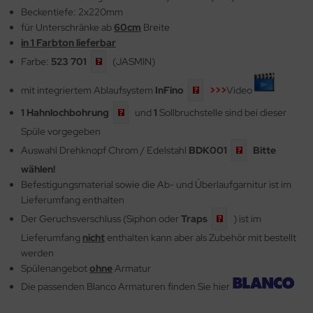
Beckentiefe: 2x220mm
für Unterschränke ab
60cm
Breite
in 1 Farbton lieferbar
Farbe:
523 701
(JASMIN)
mit integriertem Ablaufsystem
InFino
>>>
Video
1
Hahnlochbohrung
und
1
Sollbruchstelle sind bei dieser
Spüle vorgegeben
Auswahl Drehknopf Chrom / Edelstahl
BDK001
Bitte
wählen!
Befestigungsmaterial sowie die Ab- und Überlaufgarnitur ist im
Lieferumfang enthalten
Der Geruchsverschluss (Siphon oder
Traps
) ist im
Lieferumfang
nicht
enthalten kann aber als Zubehör mit bestellt
werden
Spülenangebot
ohne
Armatur
Die passenden Blanco Armaturen finden Sie hier