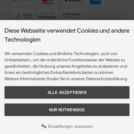
Diese Webseite verwendet Cookies und andere
Wir versenden mit
Technologien
Wir verwenden Cookies und ähnliche Technologien, auch von
Drittanbietern, um die ordentliche Funktionsweise der Website zu
gewährleisten, die Nutzung unseres Angebotes zu analysieren und
Social Media
Ihnen ein bestmögliches Einkaufserlebnis bieten zu können.
Weitere Informationen finden Sie in unserer Datenschutzerklärung.
ALLE AKZEPTIEREN
NUR NOTWENDIGE
Alle Preise inkl. gesetzl. MwSt. zzgl.
Versandkosten
. Die durchgestrichenen Preise
entsprechen dem bisherigen Preis bei Spülenshop24 - Ihr Fachhandel für Spülen
Armaturen..
Einstellungen anpassen
Spülenshop24 - Ihr Fachhandel für Spülen Armaturen. © 2026 | Template © 2009-2026
by modified eCommerce Shopsoftware