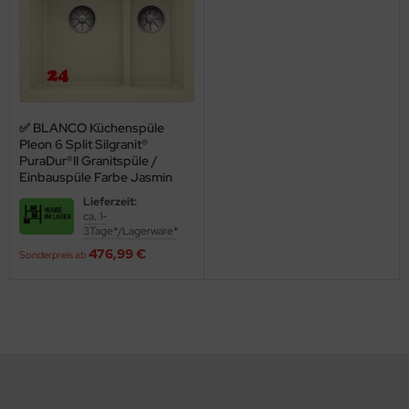
✅ BLANCO Küchenspüle
Pleon 6 Split Silgranit®
PuraDur®II Granitspüle /
Einbauspüle Farbe Jasmin
Lieferzeit:
ca. 1-
3Tage*/Lagerware*
476,99 €
Sonderpreis ab