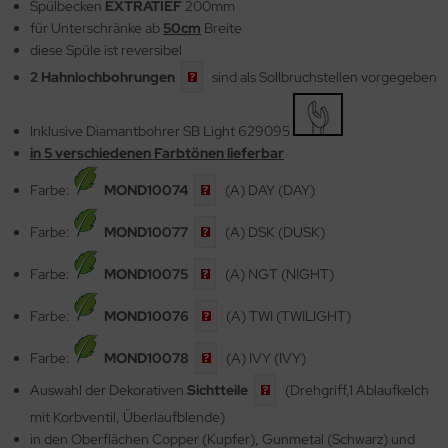
Spülbecken
EXTRATIEF
200mm
für Unterschränke ab
50cm
Breite
diese Spüle ist reversibel
2
Hahnlochbohrungen
sind als Sollbruchstellen vorgegeben
Inklusive Diamantbohrer SB Light 629095
in 5 verschiedenen Farbtönen lieferbar
Farbe:
MOND10074
(A) DAY (DAY)
Farbe:
MOND10077
(A) DSK (DUSK)
Farbe:
MOND10075
(A) NGT (NIGHT)
Farbe:
MOND10076
(A) TWI (TWILIGHT)
Farbe:
MOND10078
(A) IVY (IVY)
Auswahl der Dekorativen
Sichtteile
(Drehgriff,1 Ablaufkelch
mit Korbventil, Überlaufblende)
in den Oberflächen Copper (Kupfer), Gunmetal (Schwarz) und