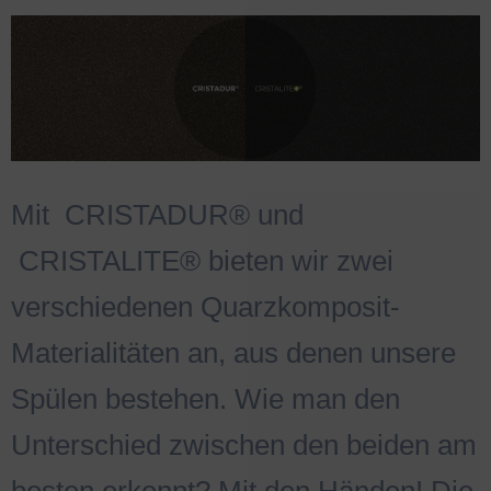
Mit
.
CRISTADUR® und
.
CRISTALITE® bieten wir zwei
verschiedenen Quarzkomposit-
Materialitäten an, aus denen unsere
Spülen bestehen. Wie man den
Unterschied zwischen den beiden am