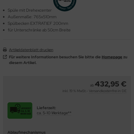
behör
Spüle mit Drehexcenter
Außenmaße: 765x510mm
Spülbecken EXTRATIEF 200mm
für Unterschränke ab 50cm Breite
Artikeldatenblatt drucken
Für weitere Informationen besuchen Sie bitte die
Homepage
zu
diesem Artikel.
432,95 €
ab
inkl. 19 % MwSt.-
Versandkostenfrei in DE
Lieferzeit:
ca. 5-10 Werktage**
Ablaufmechanismus