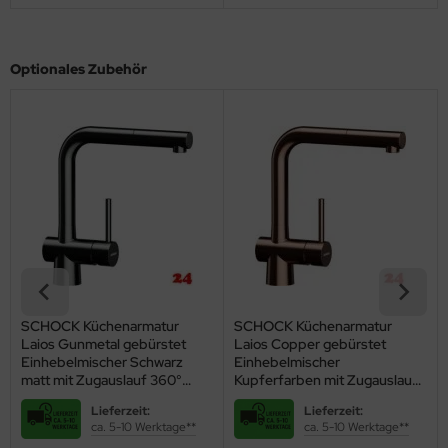
Optionales Zubehör
SCHOCK Küchenarmatur
Schock Seifenspender Samo-
Laios EDM Einhebelmischer
L Copper gebürstet
Edelstahl massiv mit
Spülmittelspender /
Zugauslauf 360°
Dispenser Chrom
schwenkbarer Auslauf
Kupferfarben
Lieferzeit:
Lieferzeit:
ca. 5-10 Werktage**
ca. 5 - 10 Werktage*