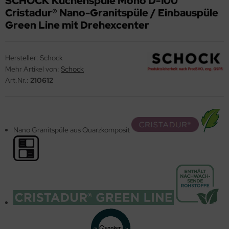
SCHOCK Küchenspüle Mono D-100
Cristadur® Nano-Granitspüle / Einbauspüle
ndbecken
stalgie Armaturen
Green Line mit Drehexcenter
nschweißbecken
assenzimmerbecken
Hersteller:
Schock
Mehr Artikel von:
Schock
hrzweckbecken
Art.Nr.:
210612
ndfangbehälter
kalienausguss
hlammfangbecken
Nano Granitspüle aus Quarzkomposit
iversalwaschtröge
ßwannen
by-Wickeltisch
ndausgussbecken
huh-u. Stiefelreinigungsanlage