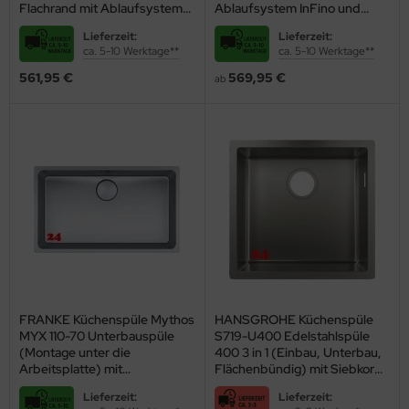
Flachrand mit Ablaufsystem
Ablaufsystem InFino und
großen Ränder oder Lücken verbleiben.
InFino und PushControl
Handbetätigung
Lieferzeit:
Lieferzeit:
Überzeugen auch Sie sich
von der hohen Funktionalität und Ästhetik
ca. 5-10 Werktage**
ca. 5-10 Werktage**
der
Edelstahlspülen
! Bestellen Sie jetzt online und lassen Sie sich die
561,95 €
569,95 €
ab
passende Spüle nach Hause liefern.
FRANKE Küchenspüle Mythos
HANSGROHE Küchenspüle
MYX 110-70 Unterbauspüle
S719-U400 Edelstahlspüle
(Montage unter die
400 3 in 1 (Einbau, Unterbau,
Arbeitsplatte) mit
Flächenbündig) mit Siebkorb
Integralablauf und Siebkorb
als Stopfen- oder
Lieferzeit:
Lieferzeit:
als Druckknopfventil
Drehknopfventil