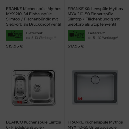
ndbecken
stalgie Armaturen
FRANKE Küchenspüle Mythos
FRANKE Küchenspüle Mythos
MYX 210-34 Einbauspüle
MYX 210-50 Einbauspüle
nschweißbecken
Slimtop / Flächenbündig mit
Slimtop / Flächenbündig mit
Siebkorb als Druckknopfventil
Siebkorb als Stopfenventil
assenzimmerbecken
Lieferzeit:
Lieferzeit:
ca. 5-10 Werktage**
ca. 5 - 10 Werktage*
hrzweckbecken
515,95 €
517,95 €
ndfangbehälter
kalienausguss
hlammfangbecken
iversalwaschtröge
ßwannen
by-Wickeltisch
Nicht ohne Grund ist sie der Klassiker unter den Küchenspülen: Die
ndausgussbecken
Edelstahlspüle
besticht vor allem durch leichte Pflege und hohe
BLANCO Küchenspüle Lantos
FRANKE Küchenspüle Mythos
huh-u. Stiefelreinigungsanlage
6-IF Edelstahlspüle /
MYX 110-55 Unterbauspüle
Beständigkeit. Doch welche Variationen bieten die verschiedenen