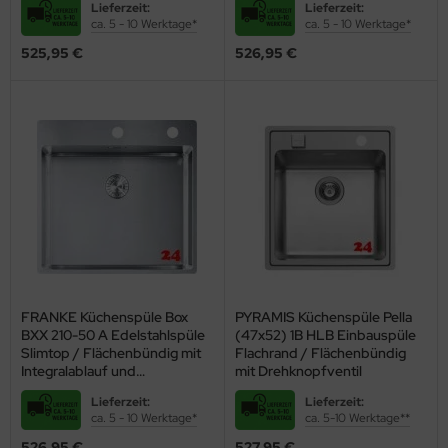
Lieferzeit:
Lieferzeit:
als Stopfenventil
ca. 5 - 10 Werktage*
ca. 5 - 10 Werktage*
525,95 €
526,95 €
FRANKE Küchenspüle Box
PYRAMIS Küchenspüle Pella
BXX 210-50 A Edelstahlspüle
(47x52) 1B HLB Einbauspüle
Slimtop / Flächenbündig mit
Flachrand / Flächenbündig
Integralablauf und
mit Drehknopfventil
Ein dezentes Design, hochwertige Materialien und die präzise
Drehknopfventil
Lieferzeit:
Lieferzeit:
Verarbeitung zeichnen die Edelstahlspülen aus, die Sie in unserem
ca. 5 - 10 Werktage*
ca. 5-10 Werktage**
Sortiment finden. Alle Artikel sind ausgewählte Qualitätsware von
526,95 €
527,95 €