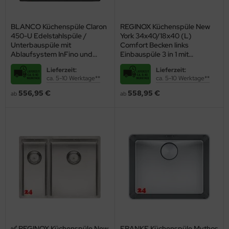
Pflege dank
Edelstahl
BLANCO Küchenspüle Claron
REGINOX Küchenspüle New
450-U Edelstahlspüle /
York 34x40/18x40 (L)
Unterbauspüle mit
Comfort Becken links
Ablaufsystem InFino und
Einbauspüle 3 in 1 mit
Handbetätigung
Flachrand Siebkorb als
Lieferzeit:
Lieferzeit:
Stopfenventil
ca. 5-10 Werktage**
ca. 5-10 Werktage**
556,95 €
558,95 €
ab
ab
✅ REGINOX Küchenspüle New
FRANKE Küchenspüle Mythos