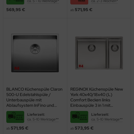
ca. 5 - 10 Werktage*
ca. 2-3 Wochen*
569,95 €
571,95 €
ab
BLANCO Küchenspüle Claron
REGINOX Küchenspüle New
500-U Edelstahlspüle /
York 40x40/18x40 (L)
Unterbauspüle mit
Comfort Becken links
Ablaufsystem InFino und
Einbauspüle 3 in 1 mit
Handbetätigung
Flachrand Siebkorb als
Lieferzeit:
Lieferzeit:
Stopfenventil
ca. 5-10 Werktage**
ca. 5-10 Werktage**
571,95 €
573,95 €
ab
ab