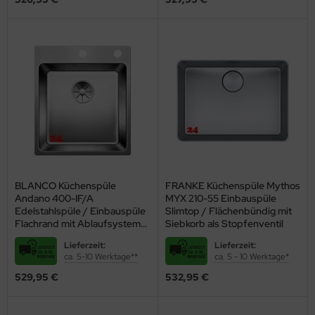
renommierten Herstellern wie Blanco, Franke Teka, Alveus, Bernus,
Pyramis oder Reginox. Nicht nur die üblichen rechteckigen Formen,
sondern auch die Ausführungen als
Edelstahlspüle rund
und
Eckspüle Edelstahl
sind in unserem Shop erhältlich.
BLANCO Küchenspüle
FRANKE Küchenspüle Mythos
Andano 400-IF/A
MYX 210-55 Einbauspüle
Edelstahlspüle / Einbauspüle
Slimtop / Flächenbündig mit
Flachrand mit Ablaufsystem
Siebkorb als Stopfenventil
InFino und PushControl
Lieferzeit:
Lieferzeit:
ca. 5-10 Werktage**
ca. 5 - 10 Werktage*
529,95 €
532,95 €
Um die neue
Edelstahlspüle
perfekt in das Design Ihrer Küche
einzupassen, haben Sie die Wahl zwischen unterschiedlichen