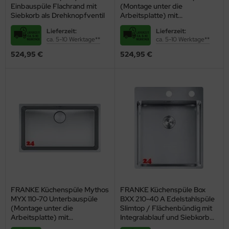
Einbauspüle Flachrand mit
(Montage unter die
Hersteller in Form und Ausstattung? Unser Einkaufsratgeber zeigt
Siebkorb als Drehknopfventil
Arbeitsplatte) mit
behör
Ihnen die Vielfalt, die Ihnen zur Verfügung steht, wenn Sie eine
Integralablauf und Siebkorb
Edelstahlspüle kaufen
möchten.
Lieferzeit:
Lieferzeit:
als Druckknopfventil
ca. 5-10 Werktage**
ca. 5-10 Werktage**
Hochwertige
524,95 €
524,95 €
Edelstahl-
Spülbecken von
Blanco, Franke &
Co.
FRANKE Küchenspüle Mythos
FRANKE Küchenspüle Box
MYX 110-70 Unterbauspüle
BXX 210-40 A Edelstahlspüle
(Montage unter die
Slimtop / Flächenbündig mit
Arbeitsplatte) mit
Integralablauf und Siebkorb
Integralablauf und Siebkorb
als Druckknopfventil