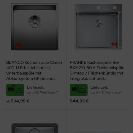
Oberflächen. Neben poliertem Edelstahl mit einem Finish in
Seidenglanz oder Seidenmatt überzeugt vor allem der Edelstahl
Durinox
mit besten Eigenschaften. Durch seine enorme Härte ist er
weniger anfällig für Kratzer und auch Fingerabdrücke sind auf dieser
Oberfläche weniger sichtbar.
Individuelle
Edelstahlspülen
BLANCO Küchenspüle Claron
FRANKE Küchenspüle Box
400-U Edelstahlspüle /
BXX 210-50 A Edelstahlspüle
Unterbauspüle mit
Slimtop / Flächenbündig mit
online bestellen
Ablaufsystem InFino und
Integralablauf und
Handbetätigung
Druckknopfventil
Lieferzeit:
Lieferzeit:
ca. 5-10 Werktage**
ca. 5 - 10 Werktage*
534,95 €
544,95 €
ab