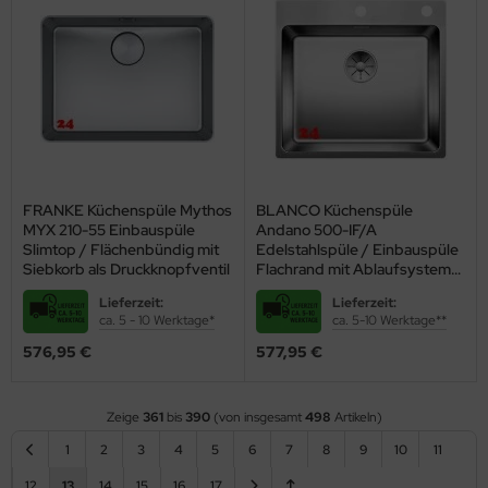
FRANKE Küchenspüle Mythos
BLANCO Küchenspüle
MYX 210-55 Einbauspüle
Andano 500-IF/A
Slimtop / Flächenbündig mit
Edelstahlspüle / Einbauspüle
Siebkorb als Druckknopfventil
Flachrand mit Ablaufsystem
InFino und PushControl
Lieferzeit:
Lieferzeit:
ca. 5 - 10 Werktage*
ca. 5-10 Werktage**
576,95 €
577,95 €
Zeige
361
bis
390
(von insgesamt
498
Artikeln)
1
2
3
4
5
6
7
8
9
10
11
12
13
14
15
16
17