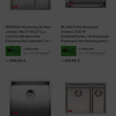
eine besondere Vielfalt - mit Sicherheit ist die passende
Edelstahlspüle dabei!
Außerdem können Sie zwischen einer schlichten Einbauspüle aus
Edelstahl und solchen mit mehr Zubehör wählen, darunter diese
REGINOX Küchenspüle New
BLANCO Küchenspüle
nützliche Ausstattung:
Jersey 34x37+18x37 (L)
Andano 700-IF
zwei Hahnlöcher
Comfort Becken links
Edelstahlspüle / Einbauspüle
Drehexcenter zum bequemen Öffnen und Schließen des
Einbauspüle Edelstahl 3 in 1
Flachrand mit Ablaufsystem
mit Siebkorb als Stopfenventil
InFino und Handbetätigung
Abflusses
Lieferzeit:
Lieferzeit:
patentierter INTEGRAL-Ablauf gegen Ablagerungen und
ca. 5-10 Werktage**
ca. 5-10 Werktage**
Bakterien
549,95 €
551,95 €
ab
ab
integrierte Resteschale
integrierte Tropffläche
Kinderleichter
Einbau und