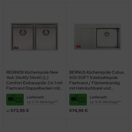
REGINOX Küchenspüle New
BERNUS Küchenspüle Cubus
York 34x40/34x40 (L)
900 SOFT Edelstahlspüle
Comfort Einbauspüle 3 in 1 mit
Flachrand / Flächenbündig
Flachrand Doppelbecken mit
mit Hahnlochbank und
Siebkorb als Stopfenventil
Siebkorb als Stopfenventil
Lieferzeit:
Lieferzeit:
ca. 5-10 Werktage**
ca. 5-10 Werktage**
573,95 €
574,95 €
ab