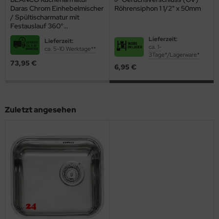
Daras Chrom Einhebelmischer
Röhrensiphon 1 1/2" x 50mm
/ Spültischarmatur mit
Festauslauf 360°
schwenkbarer Auslauf
Lieferzeit:
Lieferzeit:
ca. 1-
ca. 5-10 Werktage**
3Tage*/Lagerware*
73,95 €
6,95 €
Zuletzt angesehen