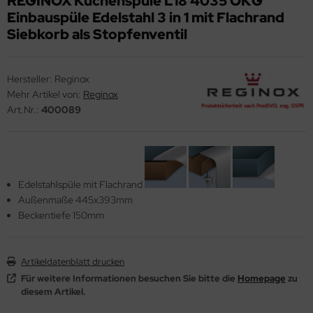
REGINOX Küchenspüle L18 4035 OKG
Einbauspüle Edelstahl 3 in 1 mit Flachrand
ndbecken
stalgie Armaturen
Siebkorb als Stopfenventil
nschweißbecken
assenzimmerbecken
Hersteller:
Reginox
Mehr Artikel von:
Reginox
hrzweckbecken
Art.Nr.:
400089
ndfangbehälter
kalienausguss
hlammfangbecken
Edelstahlspüle mit Flachrand
Außenmaße 445x393mm
iversalwaschtröge
Beckentiefe 150mm
ßwannen
by-Wickeltisch
Artikeldatenblatt drucken
Für weitere Informationen besuchen Sie bitte die
Homepage
zu
ndausgussbecken
diesem Artikel.
huh-u. Stiefelreinigungsanlage