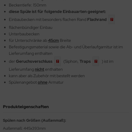
Beckentiefe: 150mm
diese Spüle ist für folgende Einbauarten geeignet:
Einbaubecken mit besonders flachen Rand
Flachrand
flächenbündiger Einbau
Unterbaubecken
für Unterschränke ab
45cm
Breite
Befestigungsmaterial sowie die
Ab- und Überlaufgarnitur ist im
Lieferumfang enthalten
der
Geruchsverschluss
(Siphon,
Traps
) ist im
Lieferumfang
nicht
enthalten
kann aber als Zubehör mit bestellt werden
Spülenangebot
ohne
Armatur
Produkteigenschaften
Spülen nach Größen (Außenmaß):
Außenmaß: 445x393mm