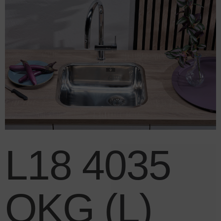
L18 4035
OKG (L)