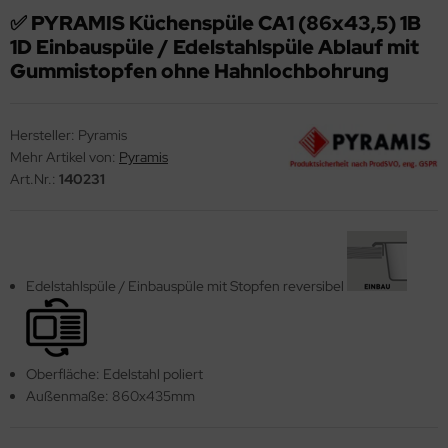
✅ PYRAMIS Küchenspüle CA1 (86x43,5) 1B
ndbecken
stalgie Armaturen
1D Einbauspüle / Edelstahlspüle Ablauf mit
nschweißbecken
Gummistopfen ohne Hahnlochbohrung
assenzimmerbecken
Hersteller:
Pyramis
hrzweckbecken
Mehr Artikel von:
Pyramis
ndfangbehälter
Art.Nr.:
140231
kalienausguss
hlammfangbecken
Edelstahlspüle / Einbauspüle mit Stopfen reversibel
iversalwaschtröge
ßwannen
by-Wickeltisch
Oberfläche: Edelstahl poliert
Außenmaße: 860x435mm
ndausgussbecken
huh-u. Stiefelreinigungsanlage