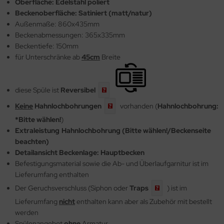
Oberfläche: Edelstahl poliert
Beckenoberfläche: Satiniert (matt/natur)
Außenmaße: 860x435mm
Beckenabmessungen: 365x335mm
Beckentiefe: 150mm
für Unterschränke ab
45cm
Breite
diese Spüle ist
Reversibel
Keine
Hahnlochbohrungen
vorhanden (
Hahnlochbohrung:
*Bitte wählen!
)
Extraleistung
.
Hahnlochbohrung (Bitte wählen!/Beckenseite
beachten)
Detailansicht Beckenlage: Hauptbecken
Befestigungsmaterial sowie die Ab- und Überlaufgarnitur ist im
Lieferumfang enthalten
Der Geruchsverschluss (Siphon oder
Traps
) ist im
Lieferumfang
nicht
enthalten kann aber als Zubehör mit bestellt
werden
Spülenangebot
ohne
Armatur