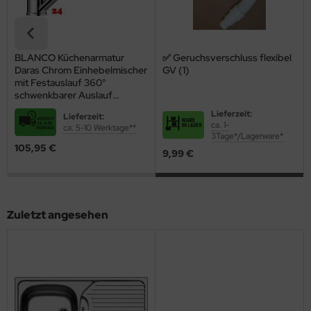
BLANCO Küchenarmatur
✅ Geruchsverschluss flexibel
Daras Chrom Einhebelmischer
GV (1)
mit Festauslauf 360°
schwenkbarer Auslauf
Niederdruck
Lieferzeit:
Lieferzeit:
ca. 1-
ca. 5-10 Werktage**
3Tage*/Lagerware*
105,95 €
9,99 €
Zuletzt angesehen