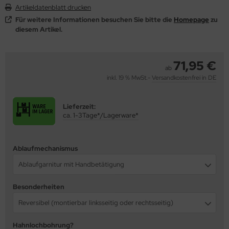
Artikeldatenblatt drucken
behör
Für weitere Informationen besuchen Sie bitte die
Homepage
zu
diesem Artikel.
71,95 €
ab
inkl. 19 % MwSt.-
Versandkostenfrei in DE
Lieferzeit:
ca. 1-3Tage*/Lagerware*
Ablaufmechanismus
Ablaufgarnitur mit Handbetätigung
Besonderheiten
Reversibel (montierbar linksseitig oder rechtsseitig)
Hahnlochbohrung?