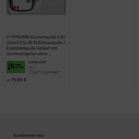
✅ PYRAMIS Küchenspüle CA1
(86x43,5) 1B 1D Einbauspüle /
Edelstahlspüle Ablauf mit
Gummistopfen ohne
Hahnlochbohrung
Lieferzeit:
ca. 1-
3Tage*/Lagerware*
71,95 €
ab
Kundenservice