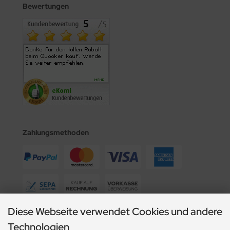
Bewertungen
Zahlungsmethoden
Diese Webseite verwendet Cookies und andere
Wir versenden mit
Technologien