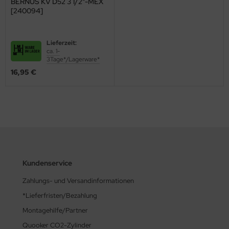
BERNUS KV D52 3 1/2"-MEX
[240094]
Lieferzeit:
ca. 1-
3Tage*/Lagerware*
16,95 €
Kundenservice
Zahlungs- und Versandinformationen
*Lieferfristen/Bezahlung
Montagehilfe/Partner
Quooker CO2-Zylinder