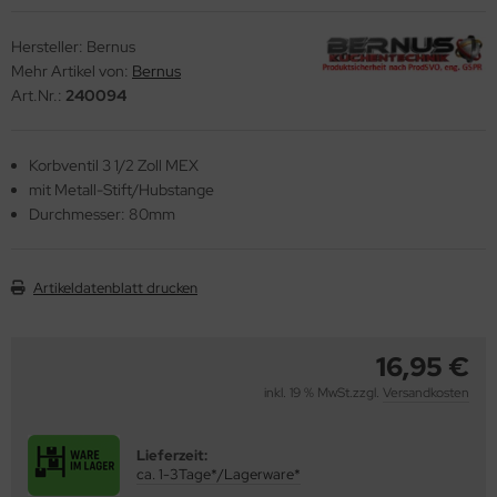
ndbecken
stalgie Armaturen
Hersteller:
Bernus
nschweißbecken
Mehr Artikel von:
Bernus
Art.Nr.:
240094
assenzimmerbecken
hrzweckbecken
Korbventil 3 1/2 Zoll MEX
mit Metall-Stift/Hubstange
ndfangbehälter
Durchmesser: 80mm
kalienausguss
hlammfangbecken
Artikeldatenblatt drucken
iversalwaschtröge
16,95 €
ßwannen
inkl. 19 % MwSt.zzgl.
Versandkosten
by-Wickeltisch
ndausgussbecken
Lieferzeit:
ca. 1-3Tage*/Lagerware*
huh-u. Stiefelreinigungsanlage