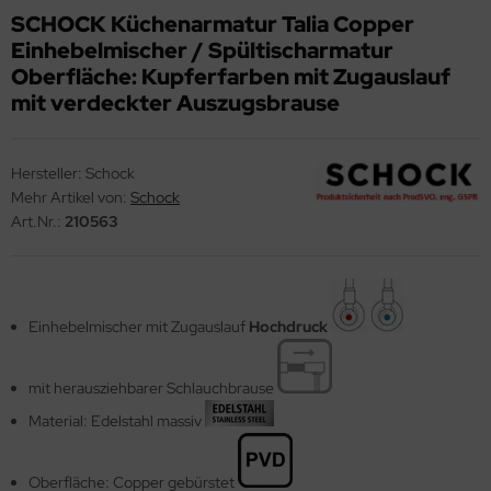
SCHOCK Küchenarmatur Talia Copper
ndbecken
Einhebelmischer / Spültischarmatur
nschweißbecken
Oberfläche: Kupferfarben mit Zugauslauf
mit verdeckter Auszugsbrause
assenzimmerbecken
hrzweckbecken
Hersteller:
Schock
ndfangbehälter
Mehr Artikel von:
Schock
Art.Nr.:
210563
kalienausguss
hlammfangbecken
iversalwaschtröge
Einhebelmischer mit Zugauslauf
Hochdruck
ßwannen
mit herausziehbarer Schlauchbrause
by-Wickeltisch
Material: Edelstahl massiv
ndausgussbecken
Oberfläche: Copper gebürstet
huh-u. Stiefelreinigungsanlage