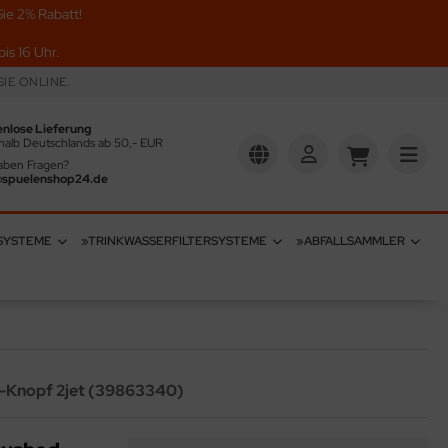
ie 2% Rabatt!
is 16 Uhr.
IE ONLINE.
enlose Lieferung
halb Deutschlands ab 50,- EUR
aben Fragen?
@spuelenshop24.de
SYSTEME
»TRINKWASSERFILTERSYSTEME
»ABFALLSAMMLER
t-Knopf 2jet (39863340)