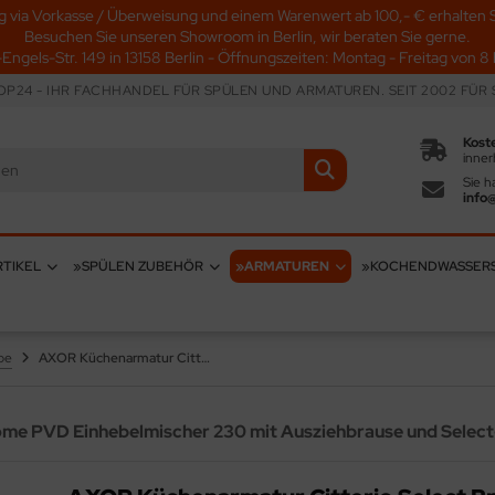
g via Vorkasse / Überweisung und einem Warenwert ab 100,- € erhalten S
Besuchen Sie unseren Showroom in Berlin, wir beraten Sie gerne.
-Engels-Str. 149 in 13158 Berlin - Öffnungszeiten: Montag - Freitag von 8 b
P24 - IHR FACHHANDEL FÜR SPÜLEN UND ARMATUREN. SEIT 2002 FÜR S
Kost
inner
Sie h
info
TIKEL
»SPÜLEN ZUBEHÖR
»ARMATUREN
»KOCHENDWASSER
be
AXOR Küchenarmatur Citterio Select Brushed Black Chrome PVD Einhebelmischer 230 mit Ausziehbrause und Select-Knopf 2jet (39863340)
ome PVD Einhebelmischer 230 mit Ausziehbrause und Selec