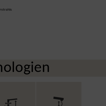
rstrahls
nologien