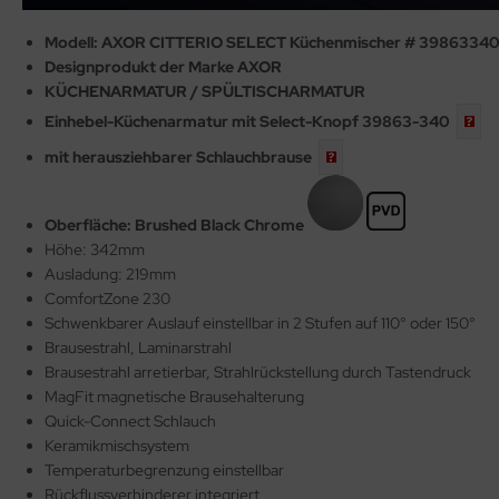
Modell: AXOR CITTERIO SELECT Küchenmischer # 3986334
Designprodukt der Marke AXOR
KÜCHENARMATUR / SPÜLTISCHARMATUR
Einhebel-Küchenarmatur mit Select-Knopf
39863-340
mit herausziehbarer
Schlauchbrause
Oberfläche: Brushed Black Chrome
Höhe: 342mm
Ausladung: 219mm
ComfortZone 230
Schwenkbarer Auslauf einstellbar in 2 Stufen
auf 110° oder 150°
Brausestrahl, Laminarstrahl
Brausestrahl arretierbar, Strahlrückstellung durch Tastendruck
MagFit magnetische Brausehalterung
Quick-Connect Schlauch
Keramikmischsystem
Temperaturbegrenzung einstellbar
Rückflussverhinderer integriert