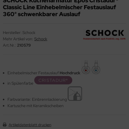
SCHOCK Küchenarmatur Epos Cristadur®
Classic Line Einhebelmischer Festauslauf
ndbecken
360° schwenkbarer Auslauf
nschweißbecken
assenzimmerbecken
Hersteller:
Schock
Mehr Artikel von:
Schock
hrzweckbecken
Art.Nr.:
210579
ndfangbehälter
kalienausguss
hlammfangbecken
Einhebelmischer Festauslauf
Hochdruck
in Spülenfarbe
iversalwaschtröge
ßwannen
Farbvariante: Einbrennlackierung
by-Wickeltisch
Kartusche mit Keramikscheiben
ndausgussbecken
Artikeldatenblatt drucken
huh-u. Stiefelreinigungsanlage