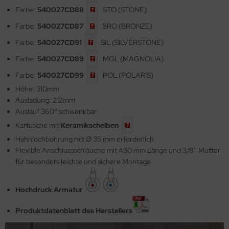
Farbe:
540027CD88
STO (STONE)
Farbe:
540027CD87
BRO (BRONZE)
Farbe:
540027CD91
SIL (SILVERSTONE)
Farbe:
540027CD89
MGL (MAGNOLIA)
Farbe:
540027CD99
POL (POLARIS)
Höhe: 310mm
Ausladung: 212mm
Auslauf 360° schwenkbar
Kartusche mit
Keramikscheiben
Hahnlochbohrung mit Ø 35 mm erforderlich
Flexible Anschlussschläuche mit 450 mm Länge und 3/8'' Mutter
für besonders leichte und sichere Montage
Hochdruck Armatur
Produktdatenblatt des Herstellers