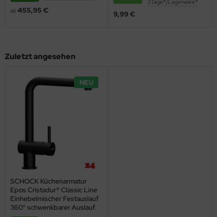
3Tage*/Lagerware*
455,95 €
ab
9,99 €
Zuletzt angesehen
NEU
SCHOCK Küchenarmatur
Epos Cristadur® Classic Line
Einhebelmischer Festauslauf
360° schwenkbarer Auslauf