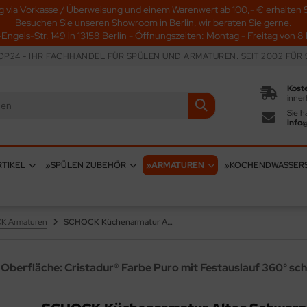
g via Vorkasse / Überweisung und einem Warenwert ab 100,- € erhalten S
Besuchen Sie unseren Showroom in Berlin, wir beraten Sie gerne.
-Engels-Str. 149 in 13158 Berlin - Öffnungszeiten: Montag - Freitag von 8 b
P24 - IHR FACHHANDEL FÜR SPÜLEN UND ARMATUREN. SEIT 2002 FÜR S
Kost
inner
Sie h
info
TIKEL
»SPÜLEN ZUBEHÖR
»ARMATUREN
»KOCHENDWASSER
 Armaturen
SCHOCK Küchenarmatur Altos Schwarz Einhebelmischer Oberfläche: Cristadur® Farbe Puro mit Festauslauf 360° schwenkbarer Auslauf
berfläche: Cristadur® Farbe Puro mit Festauslauf 360° sc