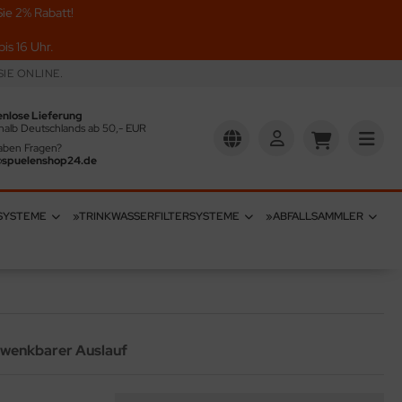
ie 2% Rabatt!
is 16 Uhr.
IE ONLINE.
enlose Lieferung
halb Deutschlands ab 50,- EUR
aben Fragen?
@spuelenshop24.de
SYSTEME
»TRINKWASSERFILTERSYSTEME
»ABFALLSAMMLER
hwenkbarer Auslauf