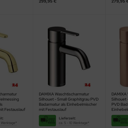
299,95 €
279,95 
charmatur
DAMIXA Waschtischarmatur
DAMIXA 
Edelmessing
Silhouet - Small Graphitgrau PVD
Silhouet 
ls
Badarmatur als Einhebelmischer
PVD Bada
it Festauslauf
mit Festauslauf
Einhebel
it:
Lieferzeit:
10 Werktage*
ca. 5 - 10 Werktage*