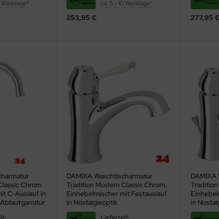
10 Werktage*
ca. 5 - 10 Werktage*
253,95 €
277,95 
charmatur
DAMIXA Waschtischarmatur
DAMIXA 
Classic Chrom
Tradition Modern Classic Chrom
Traditio
it C-Auslauf in
Einhebelmischer mit Festauslauf
Einhebel
 Ablaufgarnitur
in Nostalgieoptik
in Nostal
it:
Lieferzeit: