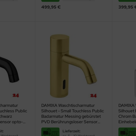
499,95 €
399,95 
charmatur
DAMIXA Waschtischarmatur
DAMIXA 
ouchless Public
Silhouet - Small Touchless Public
Silhouet 
chwarz
Badarmatur Messing gebürstet
Chrom Ba
ensor opto-
PVD Berührungsloser Sensor
Einhebel
uert
opto-elektronisch gesteuert
Schwenk
it:
Lieferzeit: