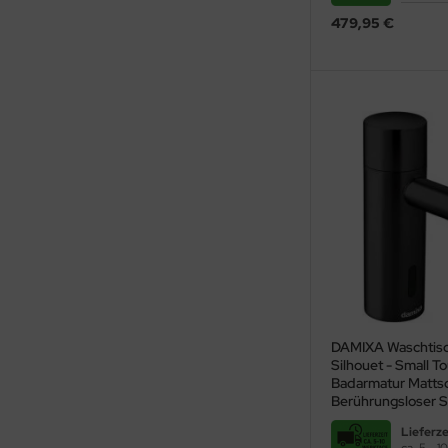
479,95 €
DAMIXA Waschtis
Silhouet - Small T
Badarmatur Matts
Berührungsloser S
elektronisch geste
Lieferze