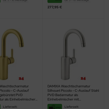
ca. 5 - 10 Werktage*
ca. 5 - 10 Werktage*
€
277,95 €
Waschtischarmatur
DAMIXA Waschtischarmatur
Piccolo - C-Auslauf
Silhouet Piccolo - C-Auslauf Stahl
gebürstet PVD
PVD Badarmatur als
ur als Einhebelmischer
Einhebelmischer mit
enkauslauf
Schwenkauslauf
Lieferzeit:
Lieferzeit: