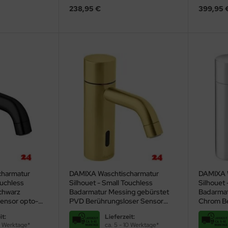
238,95 €
399,95 
charmatur
DAMIXA Waschtischarmatur
DAMIXA 
ouchless
Silhouet - Small Touchless
Silhouet 
chwarz
Badarmatur Messing gebürstet
Badarmat
ensor opto-
PVD Berührungsloser Sensor
Chrom Be
uert
opto-elektronisch gesteuert
opto-ele
it:
Lieferzeit:
10 Werktage*
ca. 5 - 10 Werktage*