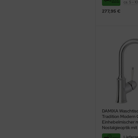
ca. 5 - 
277,95 €
DAMIXA Waschtis
Tradition Modern 
Einhebelmischer m
Nostalgieoptik mit
Lieferze