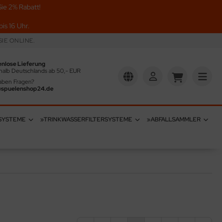
ie 2% Rabatt!
is 16 Uhr.
IE ONLINE.
enlose Lieferung
halb Deutschlands ab 50,- EUR
aben Fragen?
@spuelenshop24.de
SYSTEME
»TRINKWASSERFILTERSYSTEME
»ABFALLSAMMLER