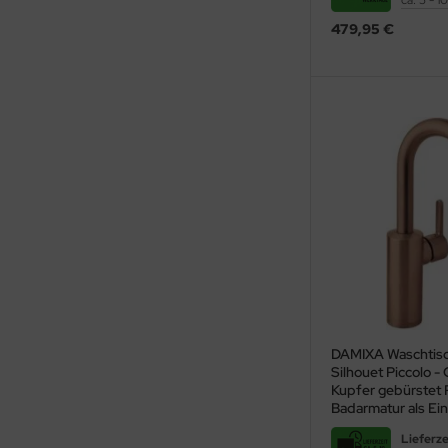
ca. 5 - 
479,95 €
DAMIXA Waschtis
Silhouet Piccolo -
Kupfer gebürstet
Badarmatur als Ei
mit Schwenkausla
Lieferze