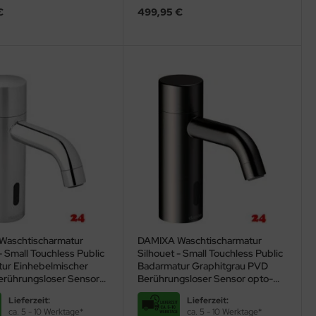
€
499,95 €
Waschtischarmatur
DAMIXA Waschtischarmatur
- Small Touchless Public
Silhouet - Small Touchless Public
ur Einhebelmischer
Badarmatur Graphitgrau PVD
rührungsloser Sensor
Berührungsloser Sensor opto-
ktronisch gesteuert
elektronisch gesteuert
Lieferzeit:
Lieferzeit:
ca. 5 - 10 Werktage*
ca. 5 - 10 Werktage*