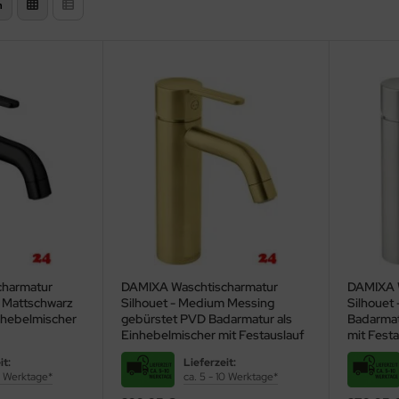
n
charmatur
DAMIXA Waschtischarmatur
DAMIXA 
 Mattschwarz
Silhouet - Medium Messing
Silhouet
nhebelmischer
gebürstet PVD Badarmatur als
Badarmat
Einhebelmischer mit Festauslauf
mit Festa
it:
Lieferzeit:
10 Werktage*
ca. 5 - 10 Werktage*