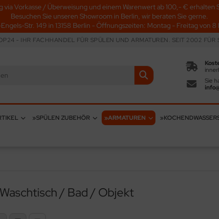
g via Vorkasse / Überweisung und einem Warenwert ab 100,- € erhalten S
Besuchen Sie unseren Showroom in Berlin, wir beraten Sie gerne.
-Engels-Str. 149 in 13158 Berlin - Öffnungszeiten: Montag - Freitag von 8 b
P24 - IHR FACHHANDEL FÜR SPÜLEN UND ARMATUREN. SEIT 2002 FÜR S
Kost
inner
Sie h
info
TIKEL
»SPÜLEN ZUBEHÖR
»ARMATUREN
»KOCHENDWASSER
Waschtisch / Bad / Objekt