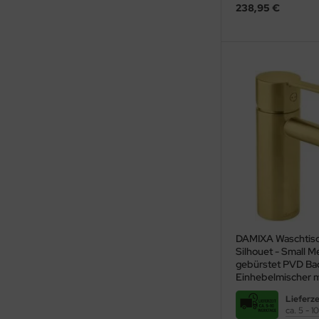
238,95 €
behör
DAMIXA Waschtis
Silhouet - Small M
gebürstet PVD Bad
Einhebelmischer m
Lieferze
ca. 5 - 