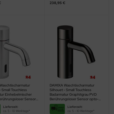
€
238,95 €
Waschtischarmatur
DAMIXA Waschtischarmatur
- Small Touchless
Silhouet - Small Touchless
ur Einhebelmischer
Badarmatur Graphitgrau PVD
rührungsloser Sensor
Berührungsloser Sensor opto-
ktronisch gesteuert
elektronisch gesteuert
Lieferzeit:
Lieferzeit:
ca. 5 - 10 Werktage*
ca. 5 - 10 Werktage*