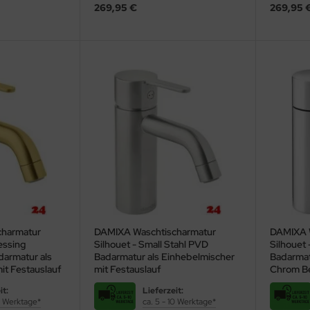
269,95 €
269,95 
charmatur
DAMIXA Waschtischarmatur
DAMIXA 
essing
Silhouet - Small Stahl PVD
Silhouet 
armatur als
Badarmatur als Einhebelmischer
Badarmat
it Festauslauf
mit Festauslauf
Chrom Be
opto-ele
it:
Lieferzeit:
10 Werktage*
ca. 5 - 10 Werktage*