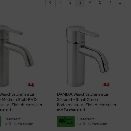
1
2
3
4
5
Waschtischarmatur
DAMIXA Waschtischarmatur
 - Medium Stahl PVD
Silhouet - Small Chrom
ur als Einhebelmischer
Badarmatur als Einhebelmischer
uslauf
mit Festauslauf
Lieferzeit:
Lieferzeit:
ca. 5 - 10 Werktage*
ca. 5 - 10 Werktage*