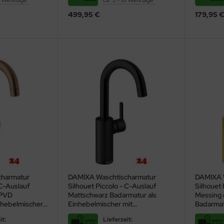
10 Werktage*
ca. 5 - 10 Werktage*
499,95 €
179,95 
charmatur
DAMIXA Waschtischarmatur
DAMIXA 
 C-Auslauf
Silhouet Piccolo - C-Auslauf
Silhouet 
 PVD
Mattschwarz Badarmatur als
Messing 
nhebelmischer
Einhebelmischer mit
Badarmat
uf
Schwenkauslauf
mit Schw
it:
Lieferzeit: