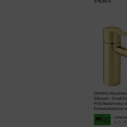
279,95 €
ndbecken
nschweißbecken
assenzimmerbecken
hrzweckbecken
ndfangbehälter
kalienausguss
hlammfangbecken
iversalwaschtröge
ßwannen
DAMIXA Waschtis
Silhouet - Small 
PVD Badarmatur a
by-Wickeltisch
Einhebelmischer m
ndausgussbecken
Lieferze
ca. 5 - 
huh-u. Stiefelreinigungsanlage