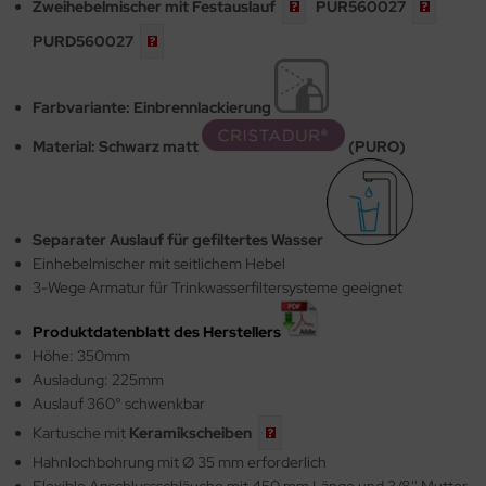
Zweihebelmischer mit
Festauslauf
PUR560027
PURD560027
Farbvariante: Einbrennlackierung
Material: Schwarz matt
(PURO)
Separater Auslauf für gefiltertes Wasser
Einhebelmischer mit seitlichem Hebel
3-Wege Armatur für Trinkwasserfiltersysteme geeignet
Produktdatenblatt des Herstellers
Höhe: 350mm
Ausladung: 225mm
Auslauf 360° schwenkbar
Kartusche mit
Keramikscheiben
Hahnlochbohrung mit Ø 35 mm erforderlich
Flexible Anschlussschläuche mit 450 mm Länge und 3/8'' Mutter