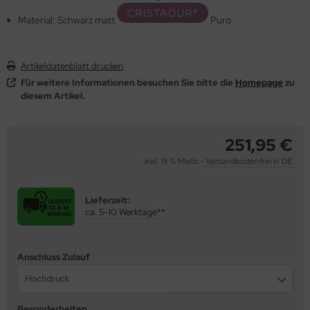
Material: Schwarz matt
Puro
behör
Artikeldatenblatt drucken
Für weitere Informationen besuchen Sie bitte die
Homepage
zu
diesem Artikel.
251,95 €
inkl. 19 % MwSt.-
Versandkostenfrei in DE
Lieferzeit:
ca. 5-10 Werktage**
Anschluss Zulauf
Hochdruck
Besonderheiten