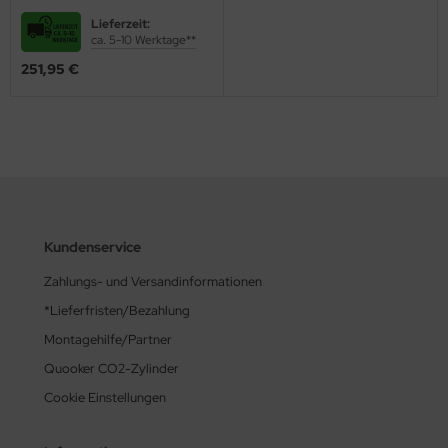
Cristadur® Farbe Puro 360°
Lieferzeit:
schwenkbarer Auslauf
ca. 5-10 Werktage**
251,95 €
Kundenservice
Zahlungs- und Versandinformationen
*Lieferfristen/Bezahlung
Montagehilfe/Partner
Quooker CO2-Zylinder
Cookie Einstellungen