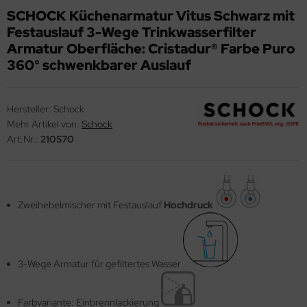
SCHOCK Küchenarmatur Vitus Schwarz mit
ndbecken
Festauslauf 3-Wege Trinkwasserfilter
nschweißbecken
Armatur Oberfläche: Cristadur® Farbe Puro
360° schwenkbarer Auslauf
assenzimmerbecken
hrzweckbecken
Hersteller:
Schock
ndfangbehälter
Mehr Artikel von:
Schock
Art.Nr.:
210570
kalienausguss
hlammfangbecken
iversalwaschtröge
Zweihebelmischer mit Festauslauf
Hochdruck
ßwannen
by-Wickeltisch
3-Wege Armatur für gefiltertes Wasser
ndausgussbecken
Farbvariante: Einbrennlackierung
huh-u. Stiefelreinigungsanlage